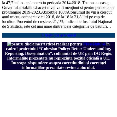
la 47,7 milioane de euro în perioada 2014-2018. Toamna aceasta,
Guvernul a stabilit că acest nivel va fi menținut și pentru perioada de
programare 2019-2023.Absorbție 100%Consumul de vin a crescut
anul trecut, comparativ cu 2016, de la 18 la 21,8 litri pe cap de
locuitor. Procentul de creștere, 21,1%, indicat de Institutul Național
de Statistică, este cel mai mare dintre toate categoriile de băuturi…
Citește tot articolul!
Articol realizat pentru
PressHub.ro
în
cadrul proiectului
“Cohesion Policy: Better Understanding,
Reporting, Dissemination”, cofinanțat de UE prin DG Regio.
Informațiile prezentate nu reprezintă poziția oficială a UE.
Întreaga răspundere asupra corectitudinii și coerenței
informațiilor prezentate revine autorului.