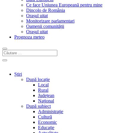
Ce face Uniunea Europeană pentru mine
Dincolo de România
Orașul uitat
Monitorizare parlamentari
Oamenii comunității
Orașul uitat
Prognoza meteo
Știri
După locație
Local
Rural
Județean
Național
După subiect
Administrație
Cultură
Economic
Educație
Actualitate