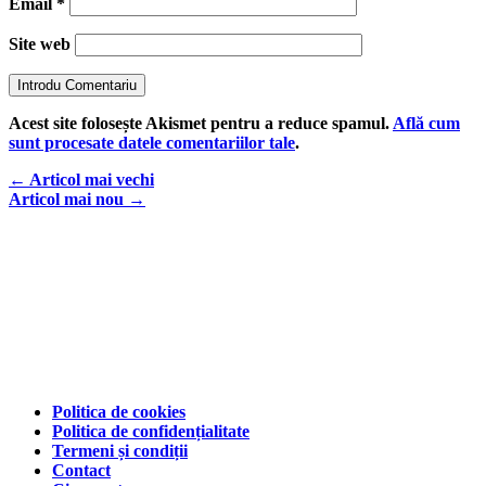
Email
*
Site web
Introdu Comentariu
Acest site folosește Akismet pentru a reduce spamul.
Află cum
sunt procesate datele comentariilor tale
.
←
Articol mai vechi
Articol mai nou
→
Politica de cookies
Politica de confidențialitate
Termeni și condiții
Contact