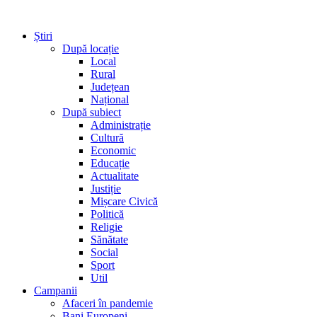
Știri
După locație
Local
Rural
Județean
Național
După subiect
Administrație
Cultură
Economic
Educație
Actualitate
Justiție
Mișcare Civică
Politică
Religie
Sănătate
Social
Sport
Util
Campanii
Afaceri în pandemie
Bani Europeni