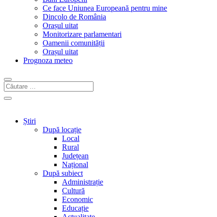
Ce face Uniunea Europeană pentru mine
Dincolo de România
Orașul uitat
Monitorizare parlamentari
Oamenii comunității
Orașul uitat
Prognoza meteo
Știri
După locație
Local
Rural
Județean
Național
După subiect
Administrație
Cultură
Economic
Educație
Actualitate