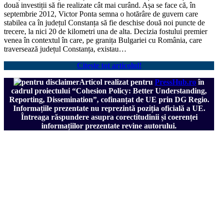
două investiții să fie realizate cât mai curând. Așa se face că, în
septembrie 2012, Victor Ponta semna o hotărâre de guvern care
stabilea ca în județul Constanța să fie deschise două noi puncte de
trecere, la nici 20 de kilometri una de alta. Decizia fostului premier
venea în contextul în care, pe granița Bulgariei cu România, care
traversează județul Constanța, existau…
Citește tot articolul!
Articol realizat pentru
PressHub.ro
în
cadrul proiectului
“Cohesion Policy: Better Understanding,
Reporting, Dissemination”, cofinanțat de UE prin DG Regio.
Informațiile prezentate nu reprezintă poziția oficială a UE.
Întreaga răspundere asupra corectitudinii și coerenței
informațiilor prezentate revine autorului.