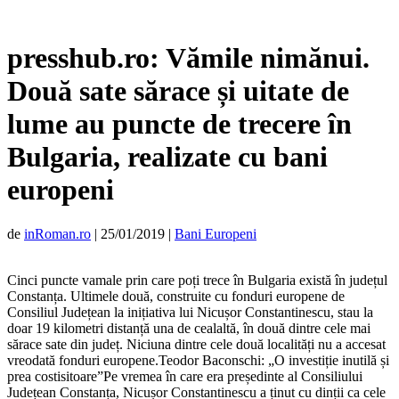
presshub.ro: Vămile nimănui.
Două sate sărace și uitate de
lume au puncte de trecere în
Bulgaria, realizate cu bani
europeni
de
inRoman.ro
|
25/01/2019
|
Bani Europeni
Cinci puncte vamale prin care poți trece în Bulgaria există în județul
Constanța. Ultimele două, construite cu fonduri europene de
Consiliul Județean la inițiativa lui Nicușor Constantinescu, stau la
doar 19 kilometri distanță una de cealaltă, în două dintre cele mai
sărace sate din județ. Niciuna dintre cele două localități nu a accesat
vreodată fonduri europene.Teodor Baconschi: „O investiție inutilă și
prea costisitoare”Pe vremea în care era președinte al Consiliului
Județean Constanța, Nicușor Constantinescu a ținut cu dinții ca cele