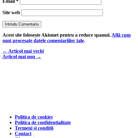
Email
*
Site web
Introdu Comentariu
Acest site folosește Akismet pentru a reduce spamul.
Află cum
sunt procesate datele comentariilor tale
.
←
Articol mai vechi
Articol mai nou
→
Politica de cookies
Politica de confidențialitate
Termeni și condiții
Contact