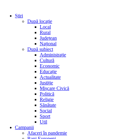
Știri
După locație
Local
Rural
Județean
Național
După subiect
Administrație
Cultură
Economic
Educație
Actualitate
Justiție
Mișcare Civică
Politică
Religie
Sănătate
Social
Sport
Util
Campanii
Afaceri în pandemie
Bani Europeni