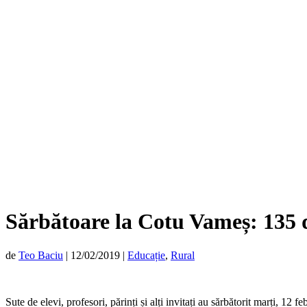
Sărbătoare la Cotu Vameș: 135 d
de
Teo Baciu
|
12/02/2019
|
Educație
,
Rural
Sute de elevi, profesori, părinți și alți invitați au sărbătorit marți, 1