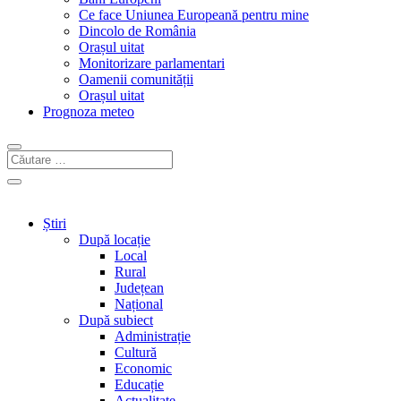
Ce face Uniunea Europeană pentru mine
Dincolo de România
Orașul uitat
Monitorizare parlamentari
Oamenii comunității
Orașul uitat
Prognoza meteo
Știri
După locație
Local
Rural
Județean
Național
După subiect
Administrație
Cultură
Economic
Educație
Actualitate