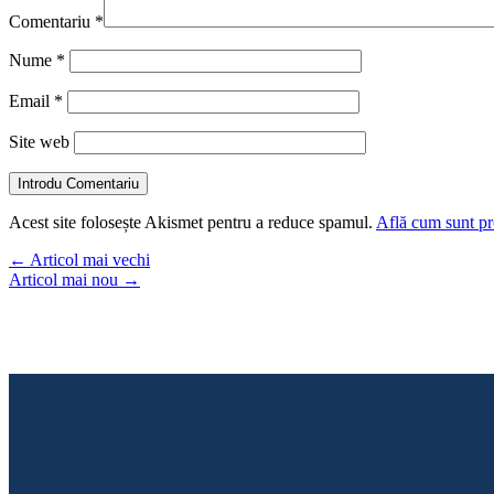
Comentariu
*
Nume
*
Email
*
Site web
Introdu Comentariu
Acest site folosește Akismet pentru a reduce spamul.
Află cum sunt pro
←
Articol mai vechi
Articol mai nou
→