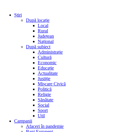
Știri
După locație
Local
Rural
Județean
Național
După subiect
Administrație
Cultură
Economic
Educație
Actualitate
Justiție
Mișcare Civică
Politică
Religie
Sănătate
Social
Sport
Util
Campanii
Afaceri în pandemie
Bani Europeni