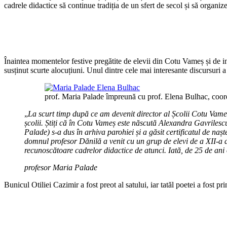
cadrele didactice să continue tradiția de un sfert de secol și să organi
Înaintea momentelor festive pregătite de elevii din Cotu Vameș și de inv
susținut scurte alocuțiuni. Unul dintre cele mai interesante discursuri a
prof. Maria Palade împreună cu prof. Elena Bulhac, coorda
„
La scurt timp după ce am devenit director al Școlii Cotu Vame
școlii. Știți că în Cotu Vameș este născută Alexandra Gavrilesc
Palade) s-a dus în arhiva parohiei și a găsit certificatul de n
domnul profesor Dănilă a venit cu un grup de elevi de a XII-a de
recunoscătoare cadrelor didactice de atunci. Iată, de 25 de ani 
profesor Maria Palade
Bunicul Otiliei Cazimir a fost preot al satului, iar tatăl poetei a fost 