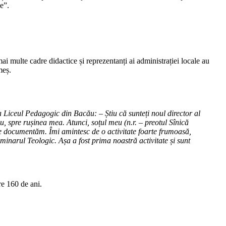
e”.
ai multe cadre didactice și reprezentanți ai administrației locale au
meș.
 Liceul Pedagogic din Bacău: – Știu că sunteți noul director al
, spre rușinea mea. Atunci, soțul meu (n.r. – preotul Sînică
 ne documentăm. Îmi amintesc de o activitate foarte frumoasă,
minarul Teologic. Așa a fost prima noastră activitate și sunt
re 160 de ani.