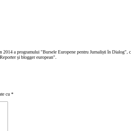
 în 2014 a programului "Bursele Europene pentru Jurnaliști în Dialog", co
Reporter și blogger european".
ate cu
*