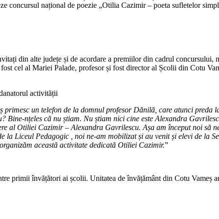
zeze concursul național de poezie „Otilia Cazimir – poeta sufletelor simpl
itați din alte județe și de acordare a premiilor din cadrul concursului, m
 fost cel al Mariei Palade, profesor și fost director al Școlii din Cotu Va
natorul activității
ș primesc un telefon de la domnul profesor Dănilă, care atunci preda la
u? Bine-nțeles că nu știam. Nu știam nici cine este Alexandra Gavrilescu
aștere al Otiliei Cazimir – Alexandra Gavrilescu. Așa am început noi să
 la Liceul Pedagogic , noi ne-am mobilizat și au venit și elevi de la Se
organizăm această activitate dedicată Otiliei Cazimir.
”
printre primii învățători ai școlii. Unitatea de învățământ din Cotu Vameș a