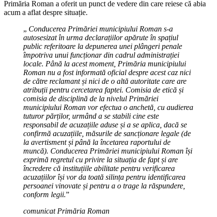
Primăria Roman a oferit un punct de vedere din care reiese că abia
acum a aflat despre situație.
„
Conducerea Primăriei municipiului Roman s-a
autosesizat în urma declarațiilor apărute în spațiul
public referitoare la depunerea unei plângeri penale
împotriva unui funcționar din cadrul administrației
locale. Până la acest moment, Primăria municipiului
Roman nu a fost informată oficial despre acest caz nici
de către reclamant și nici de o altă autoritate care are
atribuții pentru cercetarea faptei. Comisia de etică și
comisia de disciplină de la nivelul Primăriei
municipiului Roman vor efectua o anchetă, cu audierea
tuturor părților, urmând a se stabili cine este
responsabil de acuzațiile aduse și a se aplica, dacă se
confirmă acuzațiile, măsurile de sancționare legale (de
la avertisment și până la încetarea raportului de
muncă). Conducerea Primăriei municipiului Roman își
exprimă regretul cu privire la situația de fapt și are
încredere că instituțiile abilitate pentru verificarea
acuzațiilor își vor da toată silința pentru identificarea
persoanei vinovate și pentru a o trage la răspundere,
conform legii.
”
comunicat Primăria Roman