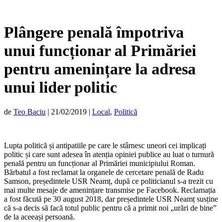
Plângere penală împotriva
unui funcționar al Primăriei
pentru amenințare la adresa
unui lider politic
de
Teo Baciu
|
21/02/2019
|
Local
,
Politică
Lupta politică și antipatiile pe care le stârnesc uneori cei implicați
politic și care sunt adesea în atenția opiniei publice au luat o turnură
penală pentru un funcționar al Primăriei municipiului Roman.
Bărbatul a fost reclamat la organele de cercetare penală de Radu
Samson, președintele USR Neamț, după ce politicianul s-a trezit cu
mai multe mesaje de amenințare transmise pe Facebook. Reclamația
a fost făcută pe 30 august 2018, dar președintele USR Neamț susține
că s-a decis să facă totul public pentru că a primit noi „urări de bine”
de la aceeași persoană.