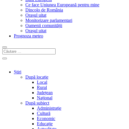
Ce face Uniunea Europeană pentru mine
Dincolo de România
Orașul uitat
Monitorizare parlamentari
Oamenii comunității
Orașul uitat
Prognoza meteo
Știri
După locație
Local
Rural
Județean
Național
După subiect
Administrație
Cultură
Economic
Educație
Actualitate