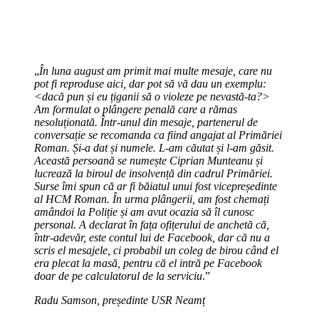
„
În luna august am primit mai multe mesaje, care nu
pot fi reproduse aici, dar pot să vă dau un exemplu:
<dacă pun și eu țiganii să o violeze pe nevastă-ta?>
Am formulat o plângere penală care a rămas
nesoluționată. Într-unul din mesaje, partenerul de
conversație se recomanda ca fiind angajat al Primăriei
Roman. Și-a dat și numele. L-am căutat și l-am găsit.
Această persoană se numește Ciprian Munteanu și
lucrează la biroul de insolvență din cadrul Primăriei.
Surse îmi spun că ar fi băiatul unui fost vicepreședinte
al HCM Roman. În urma plângerii, am fost chemați
amândoi la Poliție și am avut ocazia să îl cunosc
personal. A declarat în fața ofițerului de anchetă că,
într-adevăr, este contul lui de Facebook, dar că nu a
scris el mesajele, ci probabil un coleg de birou când el
era plecat la masă, pentru că el intră pe Facebook
doar de pe calculatorul de la serviciu
.”
Radu Samson, președinte USR Neamț