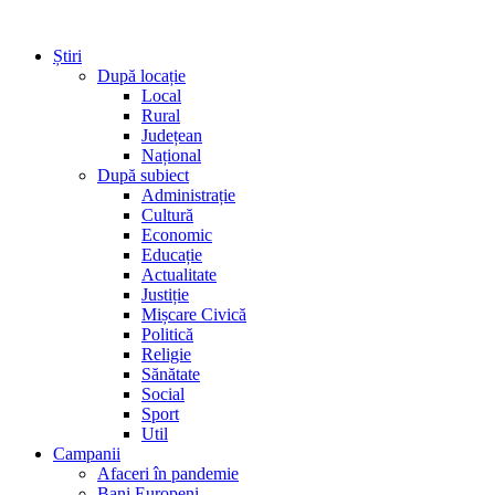
Știri
După locație
Local
Rural
Județean
Național
După subiect
Administrație
Cultură
Economic
Educație
Actualitate
Justiție
Mișcare Civică
Politică
Religie
Sănătate
Social
Sport
Util
Campanii
Afaceri în pandemie
Bani Europeni