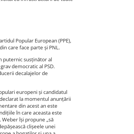
Partidul Popular European (PPE),
in care face parte și PNL.
 puternic susținător al
 grav democratic al PSD.
ucerii decalajelor de
opulari europeni și candidatul
declarat la momentul anunțării
mentare din acest an este
dițiile în care aceasta este
or. Weber își propune „să
 depășească clișeele unei
rope a bogaților și una a