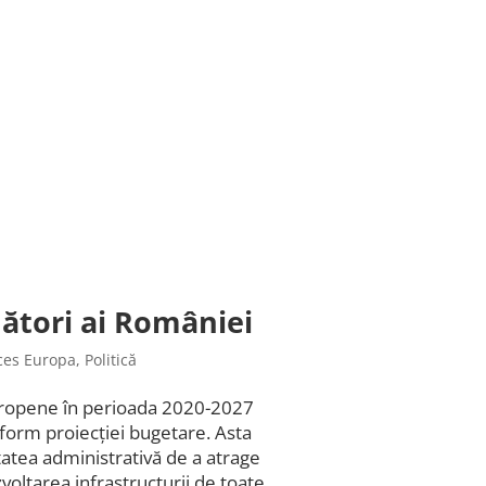
nători ai României
ces Europa
,
Politică
uropene în perioada 2020-2027
form proiecției bugetare. Asta
atea administrativă de a atrage
voltarea infrastructurii de toate