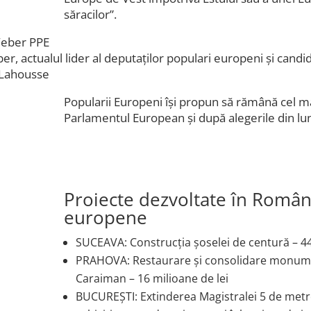
săracilor”.
, actualul lider al deputaților populari europeni și cand
 Lahousse
Popularii Europeni își propun să rămână cel ma
Parlamentul European și după alegerile din lu
Proiecte dezvoltate în Român
europene
SUCEAVA: Construcția șoselei de centură – 4
PRAHOVA: Restaurare și consolidare monument
Caraiman – 16 milioane de lei
BUCUREȘTI: Extinderea Magistralei 5 de metro