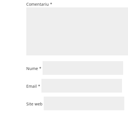
Comentariu
*
Nume
*
Email
*
Site web