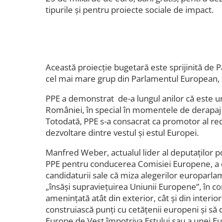
tipurile și pentru proiecte sociale de impact.
Această proiecție bugetară este sprijinită de 
cel mai mare grup din Parlamentul European, d
PPE a demonstrat de-a lungul anilor că este un
României, în special în momentele de derapaj
Totodată, PPE s-a consacrat ca promotor al red
dezvoltare dintre vestul și estul Europei.
Manfred Weber, actualul lider al deputaților p
PPE pentru conducerea Comisiei Europene, a 
candidaturii sale că miza alegerilor europarla
„însăși supraviețuirea Uniunii Europene”, în con
amenințată atât din exterior, cât și din interi
construiască punți cu cetățenii europeni și să
Europe de Vest împotriva Estului sau a unei Eu