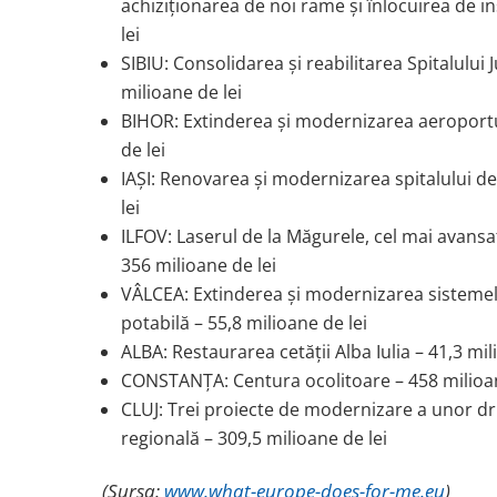
achiziționarea de noi rame și înlocuirea de ins
lei
SIBIU: Consolidarea și reabilitarea Spitalului
milioane de lei
BIHOR: Extinderea și modernizarea aeroportu
de lei
IAȘI: Renovarea și modernizarea spitalului de 
lei
ILFOV: Laserul de la Măgurele, cel mai avansa
356 milioane de lei
VÂLCEA: Extinderea și modernizarea sistemel
potabilă – 55,8 milioane de lei
ALBA: Restaurarea cetății Alba Iulia – 41,3 mil
CONSTANȚA: Centura ocolitoare – 458 milioan
CLUJ: Trei proiecte de modernizare a unor 
regională – 309,5 milioane de lei
(Sursa:
www.what-europe-does-for-me.eu
)