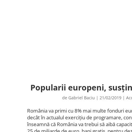
Popularii europeni, susți
de
Gabriel Baciu
|
21/02/2019
|
Ac
România va primi cu 8% mai multe fonduri e
decât în actualul exercițiu de programare, con
înseamnă că România va trebui să aibă capacit
25 de miliarde de euro, bani gratis, pentru dez