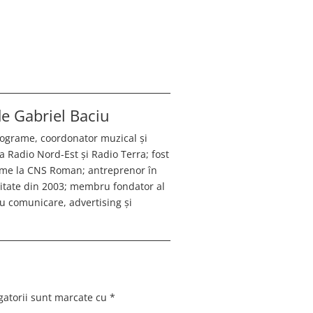
 de
Gabriel Baciu
programe, coordonator muzical și
a Radio Nord-Est și Radio Terra; fost
ame la CNS Roman; antreprenor în
citate din 2003; membru fondator al
 comunicare, advertising și
gatorii sunt marcate cu
*