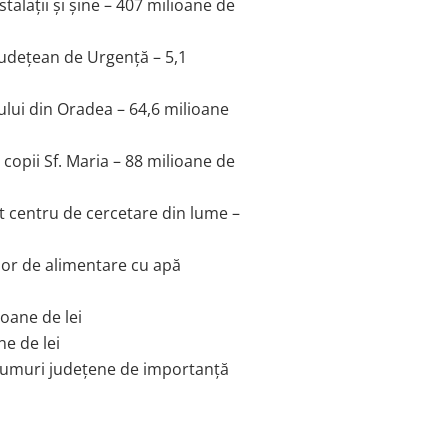
talații și șine – 407 milioane de
 Județean de Urgență – 5,1
lui din Oradea – 64,6 milioane
copii Sf. Maria – 88 milioane de
t centru de cercetare din lume –
or de alimentare cu apă
ioane de lei
e de lei
drumuri județene de importanță