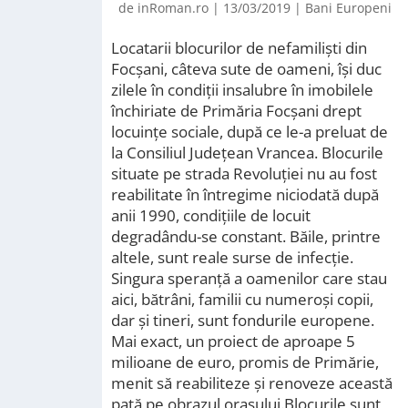
de
inRoman.ro
|
13/03/2019
|
Bani Europeni
Locatarii blocurilor de nefamiliști din
Focșani, câteva sute de oameni, își duc
zilele în condiții insalubre în imobilele
închiriate de Primăria Focșani drept
locuințe sociale, după ce le-a preluat de
la Consiliul Județean Vrancea. Blocurile
situate pe strada Revoluției nu au fost
reabilitate în întregime niciodată după
anii 1990, condițiile de locuit
degradându-se constant. Băile, printre
altele, sunt reale surse de infecție.
Singura speranță a oamenilor care stau
aici, bătrâni, familii cu numeroși copii,
dar și tineri, sunt fondurile europene.
Mai exact, un proiect de aproape 5
milioane de euro, promis de Primărie,
menit să reabiliteze și renoveze această
pată pe obrazul orașului.Blocurile sunt