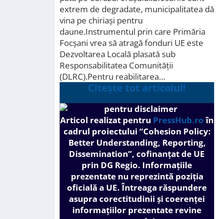
extrem de degradate, municipalitatea dă
vina pe chiriași pentru
daune.Instrumentul prin care Primăria
Focșani vrea să atragă fonduri UE este
Dezvoltarea Locală plasată sub
Responsabilitatea Comunității
(DLRC).Pentru reabilitarea…
Citește tot articolul!
Articol realizat pentru
PressHub.ro
în
cadrul proiectului
“Cohesion Policy:
Better Understanding, Reporting,
Dissemination”, cofinanțat de UE
prin DG Regio.
Informațiile
prezentate nu reprezintă poziția
oficială a UE. Întreaga răspundere
asupra corectitudinii și coerenței
informațiilor prezentate revine