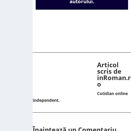
autorului.
Articol
scris de
inRoman.r
o
Cotidian online
independent.
Înaintează un Comentariu