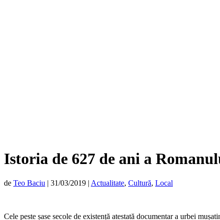
Istoria de 627 de ani a Romanulu
de
Teo Baciu
|
31/03/2019
|
Actualitate
,
Cultură
,
Local
Cele peste șase secole de existență atestată documentar a urbei mușatin