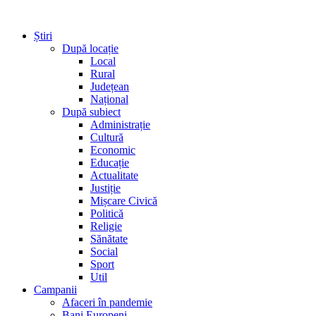
Știri
După locație
Local
Rural
Județean
Național
După subiect
Administrație
Cultură
Economic
Educație
Actualitate
Justiție
Mișcare Civică
Politică
Religie
Sănătate
Social
Sport
Util
Campanii
Afaceri în pandemie
Bani Europeni