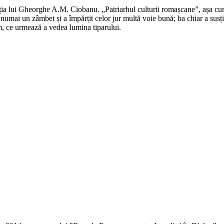
riția lui Gheorghe A.M. Ciobanu. „Patriarhul culturii romașcane”, așa cu
numai un zâmbet și a împărțit celor jur multă voie bună; ba chiar a susț
, ce urmează a vedea lumina tiparului.