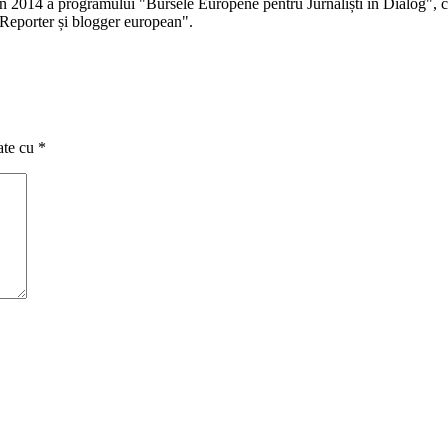
 în 2014 a programului "Bursele Europene pentru Jurnaliști în Dialog", co
Reporter și blogger european".
ate cu
*