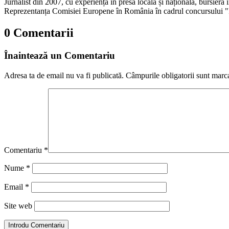
Jurnalist din 2007, cu experiență în presa locală și națională, bursieră
Reprezentanța Comisiei Europene în România în cadrul concursului "
0 Comentarii
Înaintează un Comentariu
Adresa ta de email nu va fi publicată.
Câmpurile obligatorii sunt marc
Comentariu
*
Nume
*
Email
*
Site web
Introdu Comentariu