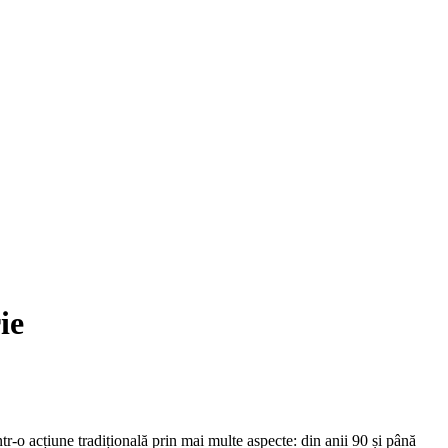
ie
r-o acțiune tradițională prin mai multe aspecte: din anii 90 și până