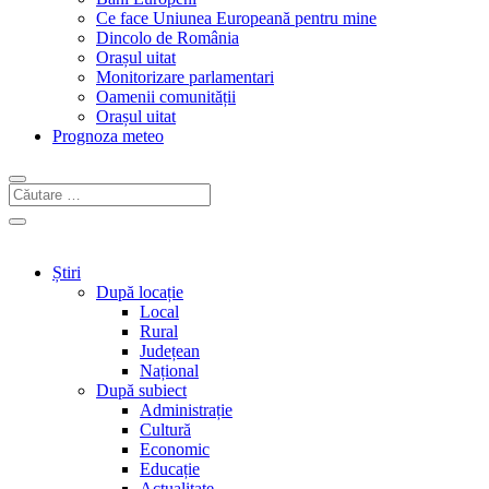
Ce face Uniunea Europeană pentru mine
Dincolo de România
Orașul uitat
Monitorizare parlamentari
Oamenii comunității
Orașul uitat
Prognoza meteo
Știri
După locație
Local
Rural
Județean
Național
După subiect
Administrație
Cultură
Economic
Educație
Actualitate