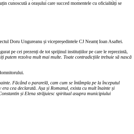
puțin cunoscută a orașului care succed momentele cu oficialități se
refectul Doru Ungureanu și vicepreședintele CJ Neamț Ioan Asaftei.
gurat pe cei prezenți de tot sprijinul instituțiilor pe care le reprezintă,
ți putem rezolva mult mai multe. Toate contradicțiile trebuie să nască
domnitorului.
înainte. Făcând o pararelă, cam cum se întâmpla pe la începutul
v era cea declarată. Așa și Romanul, exista cu mult înainte și
onstantin și Elena străjuiesc spiritual asupra municipiului