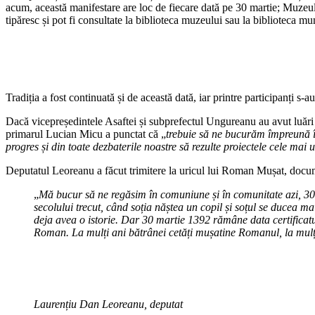
acum, această manifestare are loc de fiecare dată pe 30 martie; Muzeul d
tipăresc și pot fi consultate la biblioteca muzeului sau la biblioteca mu
Tradiția a fost continuată și de această dată, iar printre participanț
Dacă vicepreședintele Asaftei și subprefectul Ungureanu au avut luări 
primarul Lucian Micu a punctat că „
trebuie să ne bucurăm împreună în
progres și din toate dezbaterile noastre să rezulte proiectele cele mai
Deputatul Leoreanu a făcut trimitere la uricul lui Roman Mușat, docu
„
Mă bucur să ne regăsim în comuniune și în comunitate azi, 30 
secolului trecut, când soția năștea un copil și soțul se ducea m
deja avea o istorie. Dar 30 martie 1392 rămâne data certificatu
Roman. La mulți ani bătrânei cetăți mușatine Romanul, la mulți 
Laurențiu Dan Leoreanu, deputat