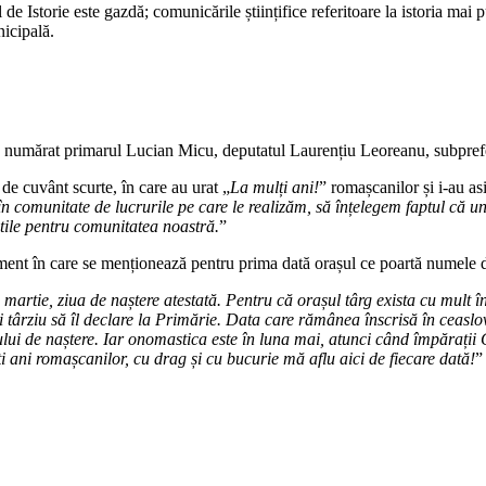
e Istorie este gazdă; comunicările științifice referitoare la istoria mai 
nicipală.
i s-au numărat primarul Lucian Micu, deputatul Laurențiu Leoreanu, subp
de cuvânt scurte, în care au urat „
La mulți ani!
” romașcanilor și i-au asi
 comunitate de lucrurile pe care le realizăm, să înțelegem faptul că uni
 utile pentru comunitatea noastră.
”
ment în care se menționează pentru prima dată orașul ce poartă numele 
martie, ziua de naștere atestată. Pentru că orașul târg exista cu mult 
ai târziu să îl declare la Primărie. Data care rămânea înscrisă în ceaslo
lui de naștere. Iar onomastica este în luna mai, atunci când împărații C
ani romașcanilor, cu drag și cu bucurie mă aflu aici de fiecare dată!
”