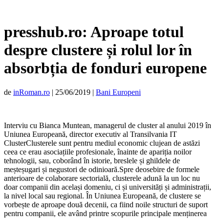
presshub.ro: Aproape totul
despre clustere și rolul lor în
absorbția de fonduri europene
de
inRoman.ro
|
25/06/2019
|
Bani Europeni
Interviu cu Bianca Muntean, managerul de cluster al anului 2019 în
Uniunea Europeană, director executiv al Transilvania IT
ClusterClusterele sunt pentru mediul economic clujean de astăzi
ceea ce erau asociațiile profesionale, înainte de apariția noilor
tehnologii, sau, coborând în istorie, breslele și ghildele de
meșteșugari și negustori de odinioară.Spre deosebire de formele
anterioare de colaborare sectorială, clusterele adună la un loc nu
doar companii din același domeniu, ci și universități și administrații,
la nivel local sau regional. În Uniunea Europeană, de clustere se
vorbește de aproape două decenii, ca fiind noile structuri de suport
pentru companii, ele având printre scopurile principale menținerea