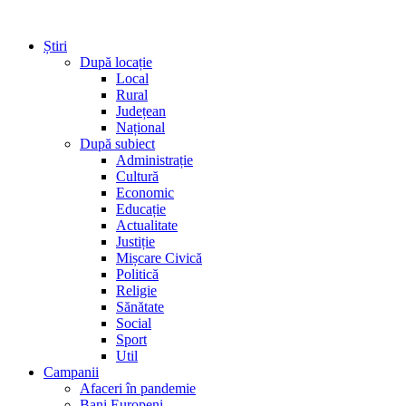
Știri
După locație
Local
Rural
Județean
Național
După subiect
Administrație
Cultură
Economic
Educație
Actualitate
Justiție
Mișcare Civică
Politică
Religie
Sănătate
Social
Sport
Util
Campanii
Afaceri în pandemie
Bani Europeni