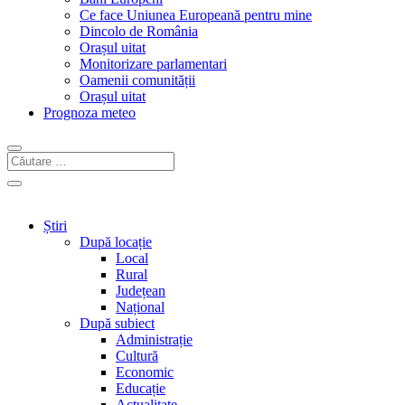
Ce face Uniunea Europeană pentru mine
Dincolo de România
Orașul uitat
Monitorizare parlamentari
Oamenii comunității
Orașul uitat
Prognoza meteo
Știri
După locație
Local
Rural
Județean
Național
După subiect
Administrație
Cultură
Economic
Educație
Actualitate