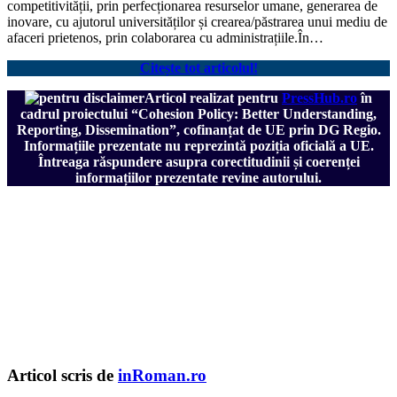
competitivității, prin perfecționarea resurselor umane, generarea de
inovare, cu ajutorul universităților și crearea/păstrarea unui mediu de
afaceri prietenos, prin colaborarea cu administrațiile.În…
Citește tot articolul!
Articol realizat pentru
PressHub.ro
în
cadrul proiectului
“Cohesion Policy: Better Understanding,
Reporting, Dissemination”, cofinanțat de UE prin DG Regio.
Informațiile prezentate nu reprezintă poziția oficială a UE.
Întreaga răspundere asupra corectitudinii și coerenței
informațiilor prezentate revine autorului.
Articol scris de
inRoman.ro