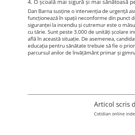
4. O școală mai sigură și mai sănătoasă p
Dan Barna susține o intervenția de urgență asu
funcționează în spații neconforme din punct d
siguranței la incendiu și cutremur este o măsu
cu tărie. Sunt peste 3.000 de unități școlare in
află în această situație. De asemenea, candid
educația pentru sănătate trebuie să fie o prior
parcursul anilor de învățământ primar și gimna
Articol scris
Cotidian online ind