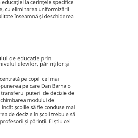
educației la cerințele specifice
ale, cu eliminarea uniformizării
alitate înseamnă și deschiderea
ului de educație prin
ivelul elevilor, părinților și
centrată pe copil, cel mai
Propunerea pe care Dan Barna o
transferul puterii de decizie de
și schimbarea modului de
l încât școlile să fie conduse mai
ea de decizie în școli trebuie să
rofesorii și părinții. Ei știu cel