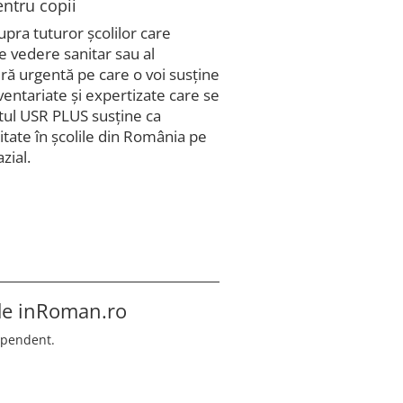
entru copii
pra tuturor școlilor care
e vedere sanitar sau al
ră urgentă pe care o voi susține
ventariate și expertizate care se
atul USR PLUS susține ca
itate în școlile din România pe
zial.
 de
inRoman.ro
ependent.