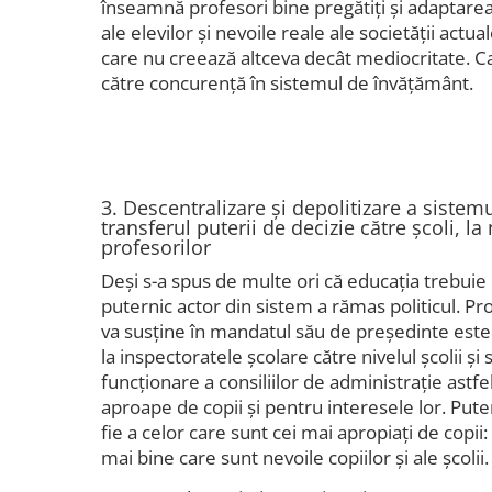
înseamnă profesori bine pregătiți și adaptarea 
ale elevilor și nevoile reale ale societății actu
care nu creează altceva decât mediocritate. C
către concurență în sistemul de învățământ.
3. Descentralizare și depolitizare a sistem
transferul puterii de decizie către școli, la n
profesorilor
Deși s-a spus de multe ori că educația trebuie 
puternic actor din sistem a rămas politicul. 
va susține în mandatul său de președinte este 
la inspectoratele școlare către nivelul școlii 
funcționare a consiliilor de administrație astfe
aproape de copii și pentru interesele lor. Puter
fie a celor care sunt cei mai apropiați de copii: p
mai bine care sunt nevoile copiilor și ale școlii.