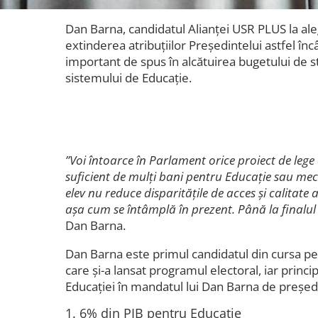
Dan Barna, candidatul Alianței USR PLUS la ale
extinderea atribuțiilor Președintelui astfel înc
important de spus în alcătuirea bugetului de st
sistemului de Educație.
”Voi întoarce în Parlament orice proiect de lege
suficient de mulți bani pentru Educație sau me
elev nu reduce disparitățile de acces și calitate
așa cum se întâmplă în prezent. Până la final
Dan Barna.
Dan Barna este primul candidatul din cursa pe
care și-a lansat programul electoral, iar princ
Educației în mandatul lui Dan Barna de președi
1. 6% din PIB pentru Educație