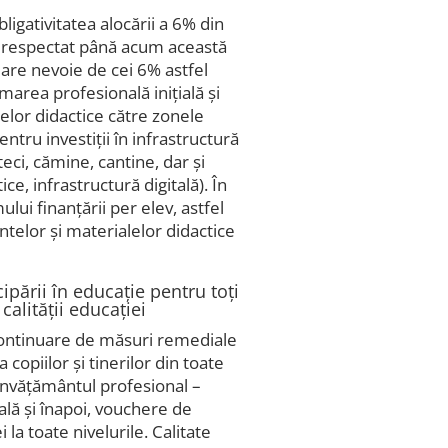
igativitatea alocării a 6% din
a respectat până acum această
 are nevoie de cei 6% astfel
marea profesională inițială și
elor didactice către zonele
ntru investiții în infrastructură
teci, cămine, cantine, dar și
, infrastructură digitală). În
ui finanțării per elev, astfel
elor și materialelor didactice
ipării în educație pentru toți
 calității educației
continuare de măsuri remediale
 copiilor și tinerilor din toate
 învățământul profesional –
ală și înapoi, vouchere de
i la toate nivelurile. Calitate