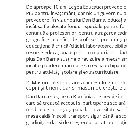
De aproape 10 ani, Legea Educației prevede obl
PIB pentru învățământ, dar niciun guvern nu 
prevedere. În viziunea lui Dan Barna, educația
încât să fie alocate fonduri speciale pentru for
continuă a profesorilor, pentru atragerea cadr
geografice cu deficit de profesori, precum și pe
educațională critică (clădiri, laboratoare, biblio
resurse educaționale precum materiale didactice
plus Dan Barna susține o revizuire a mecanismul
încât o pondere mai mare să revină echipament
pentru activități școlare și extracurriculare.
2. Măsuri de stimulare a accesului și partic
copiii și tinerii, dar și măsuri de creștere a
Dan Barna susține că România are nevoie în 
care să crească accesul și participarea școlară a
mediile de la creșă și până la universitate sau
masa caldă în școli, transport sigur până la șco
grădiniță – dar și de creșterea calității educație