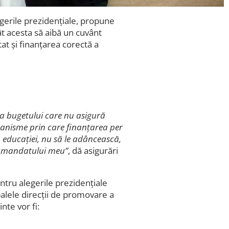
gerile prezidențiale, propune
ât acesta să aibă un cuvânt
at și finanțarea corectă a
 a bugetului care nu asigură
canisme prin care finanțarea per
 a educației, nu să le adâncească,
ul mandatului meu”
, dă asigurări
ntru alegerile prezidențiale
ipalele direcții de promovare a
nte vor fi: