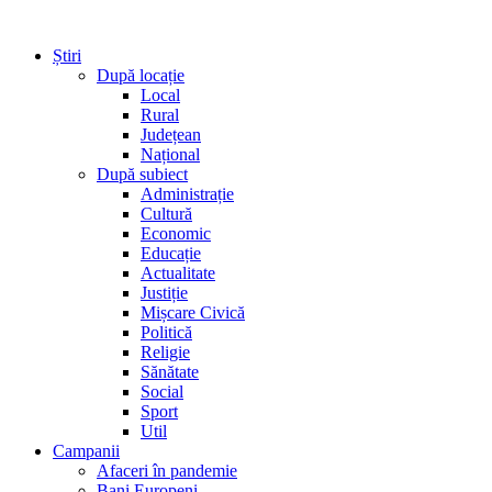
Știri
După locație
Local
Rural
Județean
Național
După subiect
Administrație
Cultură
Economic
Educație
Actualitate
Justiție
Mișcare Civică
Politică
Religie
Sănătate
Social
Sport
Util
Campanii
Afaceri în pandemie
Bani Europeni