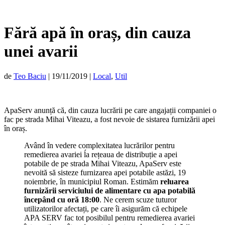
Fără apă în oraș, din cauza
unei avarii
de
Teo Baciu
|
19/11/2019
|
Local
,
Util
ApaServ anunță că, din cauza lucrării pe care angajații companiei o
fac pe strada Mihai Viteazu, a fost nevoie de sistarea furnizării apei
în oraș.
Având în vedere complexitatea lucrărilor pentru
remedierea avariei ĺa rețeaua de distribuție a apei
potabile de pe strada Mihai Viteazu, ApaServ este
nevoită să sisteze furnizarea apei potabile astăzi, 19
noiembrie, în municipiul Roman. Estimăm
reluarea
furnizării serviciului de alimentare cu apa potabilă
începând cu oră 18:00
. Ne cerem scuze tuturor
utilizatorilor afectați, pe care îi asigurăm că echipele
APA SERV fac tot posibilul pentru remedierea avariei