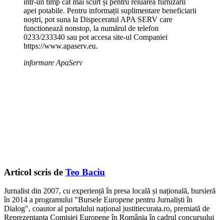
într-un timp cât mai scurt și pentru reluarea furnizării
apei potabile. Pentru informații suplimentare beneficiarii
noștri, pot suna la Dispeceratul APA SERV care
functionează nonstop, la numărul de telefon
0233/233340 sau pot accesa site-ul Companiei
https://www.apaserv.eu.
informare ApaServ
Articol scris de
Teo Baciu
Jurnalist din 2007, cu experiență în presa locală și națională, bursieră
în 2014 a programului "Bursele Europene pentru Jurnaliști în
Dialog", coautor al portalului național justitiecurata.ro, premiată de
Reprezentanța Comisiei Europene în România în cadrul concursului