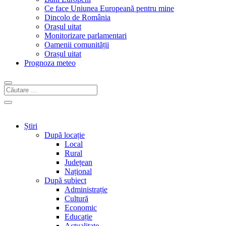
Ce face Uniunea Europeană pentru mine
Dincolo de România
Orașul uitat
Monitorizare parlamentari
Oamenii comunității
Orașul uitat
Prognoza meteo
Știri
După locație
Local
Rural
Județean
Național
După subiect
Administrație
Cultură
Economic
Educație
Actualitate