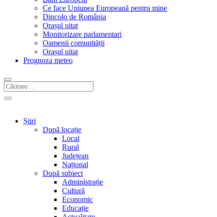
Ce face Uniunea Europeană pentru mine
Dincolo de România
Orașul uitat
Monitorizare parlamentari
Oamenii comunității
Orașul uitat
Prognoza meteo
Știri
După locație
Local
Rural
Județean
Național
După subiect
Administrație
Cultură
Economic
Educație
Actualitate