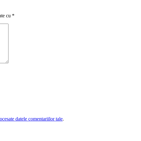
ate cu
*
cesate datele comentariilor tale
.