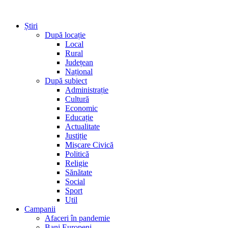
Știri
După locație
Local
Rural
Județean
Național
După subiect
Administrație
Cultură
Economic
Educație
Actualitate
Justiție
Mișcare Civică
Politică
Religie
Sănătate
Social
Sport
Util
Campanii
Afaceri în pandemie
Bani Europeni