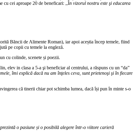
 cu cei aproape 20 de beneficari: ,,Î
n vizorul nostru este şi educarea
atorită Băncii de Alimente Roman), iar apoi aceștia încep temele, fiind
ajută pe copii cu temele la engleză.
un cu colinde, scenete și poezii.
lin, elev in clasa a 5-a şi beneficiar al centrului, a răspuns cu un “da”
ele, îmi explică dacă nu am înţeles ceva, sunt prietenoşi şi în fiecare
onvingerea că tinerii chiar pot schimba lumea, dacă își pun în minte s-o
eprezintă o pasiune și o posibilă alegere într-o viitore carieră