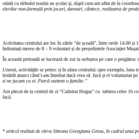
odată cu debutul noului an școlar şi, după cum am aflat de la coordona
elevilor non-formală prin jocuri, dansuri, cântece, realizarea de pr
Activitatea centrului are loc în zilele “de școală”, între orele 14.00 ș
îndrumați mereu de 8 – 9 voluntari și de președintele Asociației Mușatin
În această perioadă se lucrează de zor la serbarea pe care o pregătesc
Uneori, activităţile se petrec și în afara centrului; spre exemplu, luna t
hotărât atunci când l-am întrebat dacă vrea să facă și el voluntariat pe v
zi ne jucam cu ei. Parcă suntem o familie.’
’
Am plecat de la centrul de zi “Calistrat Hogaș” cu iubirea celor 16 copi
facă.
*
articol realizat de eleva Simona Georgiana Grosu, în cadrul unui 