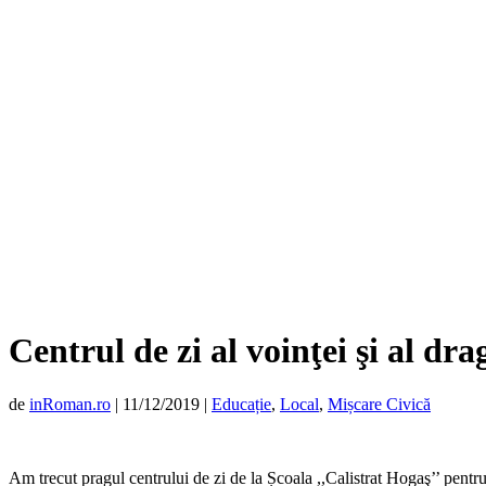
Centrul de zi al voinţei şi al dr
de
inRoman.ro
|
11/12/2019
|
Educație
,
Local
,
Mișcare Civică
Am trecut pragul centrului de zi de la Școala ,,Calistrat Hogaş’’ pentru 