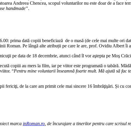
toarea Andreea Chencea, scopul voluntarilor nu este doar de a face teme
oduse handmade
’’.
i 16.00: prima dată copiii beneficiază de o masă (de cele mai multe ori d
ii Roman. Pe lângă alte atribuții pe care le are, prof. Ovidiu Albert îi 
 micuţii pe data de 18 decembrie, atunci când îl vor aştepta pe Moş Crăci
recută copiii au mers la film, iar pe viitor este programată o tabără. Mădă
iitor. “
Pentru mine voluntarii înseamnă foarte mult. Mă ajută să fac tem
i fericiţi, de la care am primit cele mai sincere 16 îmbrăţişări. Și cu c
proiect marca
inRoman.ro
, de încurajare a tinerilor pentru care scrisul r