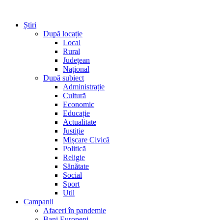
Știri
După locație
Local
Rural
Județean
Național
După subiect
Administrație
Cultură
Economic
Educație
Actualitate
Justiție
Mișcare Civică
Politică
Religie
Sănătate
Social
Sport
Util
Campanii
Afaceri în pandemie
Bani Europeni