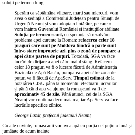
soluții pe termen lung.
Sperăm ca săptămâna viitoare, marți sau miercuri, vom
avea o ședință a Comitetului Județean pentru Situații de
Urgență Neamț și vom adopta o hotărâre, pe care o
vom înainta Guvenului României și instituțiilor abilitate.
Soluția pe termen scurt,
cu speranța să rezolvăm
problema apei curente la Roman:
refacerea celor 18
praguri care sunt pe Moldova fiindcă o parte sunt
într-o stare improprie azi, plus o zonă de pompare a
apei către partea de puțuri.
Totodată, SGA va face
lucrări de dirijare a apei către malul stâng. Refacerea
celor 18 praguri va fi o lucrare făcută de Administrația
Bazinală de Apă Bacău, pomparea apei către zona de
puțuri va fi făcută de ApaServ.
Timpul estimat
de la
hotărârea CJSU până la momentul efectuării lucrărilor
și până când apa va ajunge la romașcani va fi de
aproximativ 45 de zile
. Până atunci, cei de la SGA
Neamț vor continua decolmatarea, iar ApaServ va face
lucrările specifice zilnice.
George Lazăr, prefectul județului Neamț
Cu alte cuvinte, romașcanii vor avea apă cu porția cel puțin o lună și
jumătate de acum înainte.