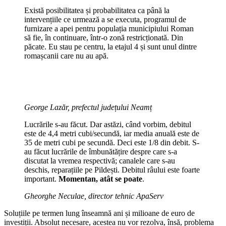
Există posibilitatea și probabilitatea ca până la
intervențiile ce urmează a se executa, programul de
furnizare a apei pentru populația municipiului Roman
să fie, în continuare, într-o zonă restricționată. Din
păcate. Eu stau pe centru, la etajul 4 și sunt unul dintre
romașcanii care nu au apă.
George Lazăr, prefectul județului Neamț
Lucrările s-au făcut. Dar astăzi, când vorbim, debitul
este de 4,4 metri cubi/secundă, iar media anuală este de
35 de metri cubi pe secundă. Deci este 1/8 din debit. S-
au făcut lucrările de îmbunătățire despre care s-a
discutat la vremea respectivă; canalele care s-au
deschis, reparațiile pe Pildești. Debitul râului este foarte
important.
Momentan, atât se poate
.
Gheorghe Neculae, director tehnic ApaServ
Soluțiile pe termen lung înseamnă ani și milioane de euro de
investiții. Absolut necesare, acestea nu vor rezolva, însă, problema