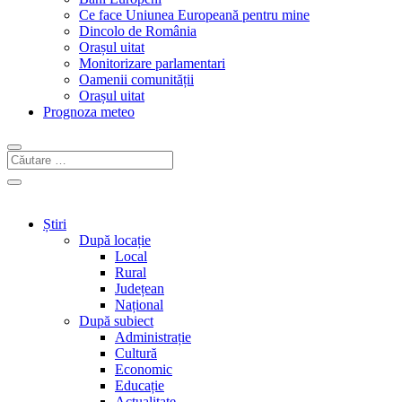
Ce face Uniunea Europeană pentru mine
Dincolo de România
Orașul uitat
Monitorizare parlamentari
Oamenii comunității
Orașul uitat
Prognoza meteo
Știri
După locație
Local
Rural
Județean
Național
După subiect
Administrație
Cultură
Economic
Educație
Actualitate