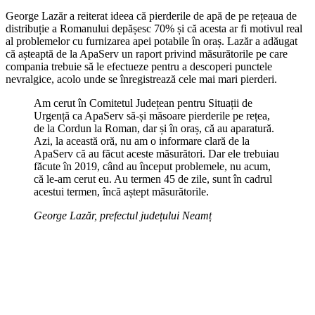
George Lazăr a reiterat ideea că pierderile de apă de pe rețeaua de
distribuție a Romanului depășesc 70% și că acesta ar fi motivul real
al problemelor cu furnizarea apei potabile în oraș. Lazăr a adăugat
că așteaptă de la ApaServ un raport privind măsurătorile pe care
compania trebuie să le efectueze pentru a descoperi punctele
nevralgice, acolo unde se înregistrează cele mai mari pierderi.
Am cerut în Comitetul Județean pentru Situații de
Urgență ca ApaServ să-și măsoare pierderile pe rețea,
de la Cordun la Roman, dar și în oraș, că au aparatură.
Azi, la această oră, nu am o informare clară de la
ApaServ că au făcut aceste măsurători. Dar ele trebuiau
făcute în 2019, când au început problemele, nu acum,
că le-am cerut eu. Au termen 45 de zile, sunt în cadrul
acestui termen, încă aștept măsurătorile.
George Lazăr, prefectul județului Neamț