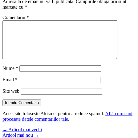
Adresa ta de email nu va fi publicată.
Câmpurile obligatorii sunt
marcate cu
*
Comentariu
*
Nume
*
Email
*
Site web
Introdu Comentariu
Acest site folosește Akismet pentru a reduce spamul.
Află cum sunt
procesate datele comentariilor tale
.
←
Articol mai vechi
Articol mai nou
→