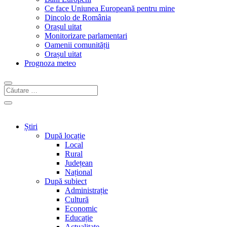
Ce face Uniunea Europeană pentru mine
Dincolo de România
Orașul uitat
Monitorizare parlamentari
Oamenii comunității
Orașul uitat
Prognoza meteo
Știri
După locație
Local
Rural
Județean
Național
După subiect
Administrație
Cultură
Economic
Educație
Actualitate