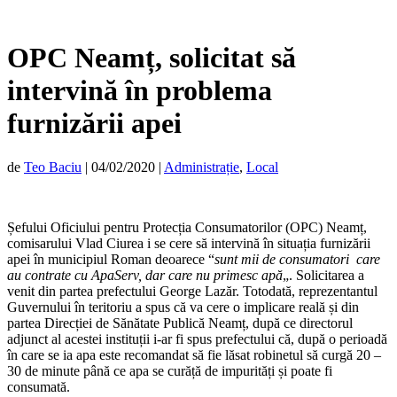
OPC Neamț, solicitat să
intervină în problema
furnizării apei
de
Teo Baciu
|
04/02/2020
|
Administrație
,
Local
Șefului Oficiului pentru Protecția Consumatorilor (OPC) Neamț,
comisarului Vlad Ciurea i se cere să intervină în situația furnizării
apei în municipiul Roman deoarece “
sunt mii de consumatori care
au contrate cu ApaServ, dar care nu primesc apă
„. Solicitarea a
venit din partea prefectului George Lazăr. Totodată, reprezentantul
Guvernului în teritoriu a spus că va cere o implicare reală și din
partea Direcției de Sănătate Publică Neamț, după ce directorul
adjunct al acestei instituții i-ar fi spus prefectului că, după o perioadă
în care se ia apa este recomandat să fie lăsat robinetul să curgă 20 –
30 de minute până ce apa se curăță de impurități și poate fi
consumată.