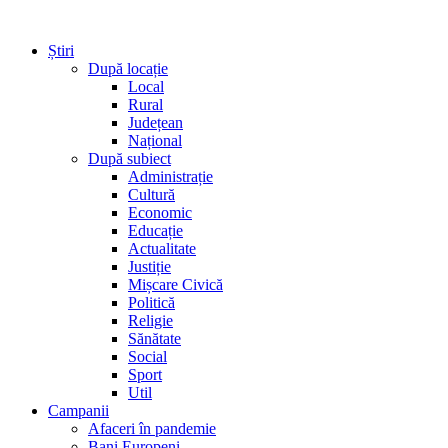
Știri
După locație
Local
Rural
Județean
Național
După subiect
Administrație
Cultură
Economic
Educație
Actualitate
Justiție
Mișcare Civică
Politică
Religie
Sănătate
Social
Sport
Util
Campanii
Afaceri în pandemie
Bani Europeni