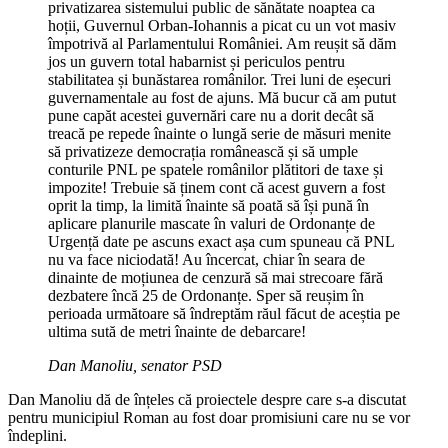
privatizarea sistemului public de sănătate noaptea ca
hoții, Guvernul Orban-Iohannis a picat cu un vot masiv
împotrivă al Parlamentului României. Am reușit să dăm
jos un guvern total habarnist și periculos pentru
stabilitatea și bunăstarea românilor. Trei luni de eșecuri
guvernamentale au fost de ajuns. Mă bucur că am putut
pune capăt acestei guvernări care nu a dorit decât să
treacă pe repede înainte o lungă serie de măsuri menite
să privatizeze democrația românească și să umple
conturile PNL pe spatele românilor plătitori de taxe și
impozite! Trebuie să ținem cont că acest guvern a fost
oprit la timp, la limită înainte să poată să își pună în
aplicare planurile mascate în valuri de Ordonanțe de
Urgență date pe ascuns exact așa cum spuneau că PNL
nu va face niciodată! Au încercat, chiar în seara de
dinainte de moțiunea de cenzură să mai strecoare fără
dezbatere încă 25 de Ordonanțe. Sper să reușim în
perioada următoare să îndreptăm răul făcut de aceștia pe
ultima sută de metri înainte de debarcare!
Dan Manoliu, senator PSD
Dan Manoliu dă de înțeles că proiectele despre care s-a discutat
pentru municipiul Roman au fost doar promisiuni care nu se vor
îndeplini.