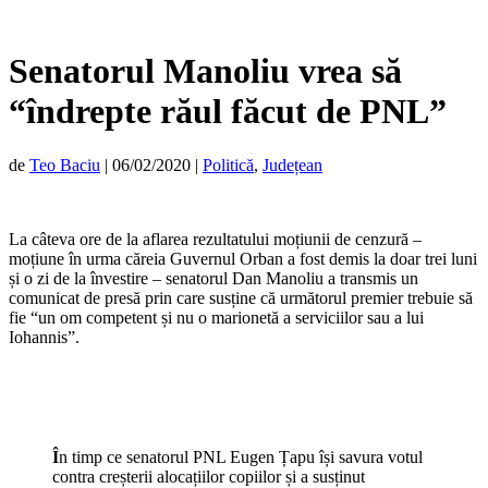
Senatorul Manoliu vrea să
“îndrepte răul făcut de PNL”
de
Teo Baciu
|
06/02/2020
|
Politică
,
Județean
La câteva ore de la aflarea rezultatului moțiunii de cenzură –
moțiune în urma căreia Guvernul Orban a fost demis la doar trei luni
și o zi de la învestire – senatorul Dan Manoliu a transmis un
comunicat de presă prin care susține că următorul premier trebuie să
fie “un om competent și nu o marionetă a serviciilor sau a lui
Iohannis”.
Î
n timp ce senatorul PNL Eugen Țapu își savura votul
contra creșterii alocațiilor copiilor și a susținut