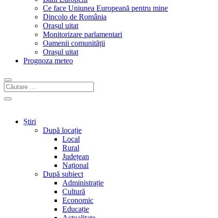
Ce face Uniunea Europeană pentru mine
Dincolo de România
Orașul uitat
Monitorizare parlamentari
Oamenii comunității
Orașul uitat
Prognoza meteo
Știri
După locație
Local
Rural
Județean
Național
După subiect
Administrație
Cultură
Economic
Educație
Actualitate