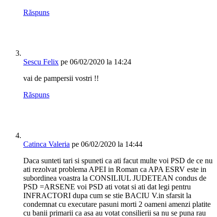
Răspuns
Sescu Felix
pe 06/02/2020 la 14:24
vai de pampersii vostri !!
Răspuns
Catinca Valeria
pe 06/02/2020 la 14:44
Daca sunteti tari si spuneti ca ati facut multe voi PSD de ce nu
ati rezolvat problema APEI in Roman ca APA ESRV este in
subordinea voastra la CONSILIUL JUDETEAN condus de
PSD =ARSENE voi PSD ati votat si ati dat legi pentru
INFRACTORI dupa cum se stie BACIU V.in sfarsit la
condemnat cu executare pasuni morti 2 oameni amenzi platite
cu banii primarii ca asa au votat consilierii sa nu se puna rau