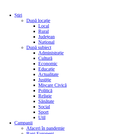
Știri
După locație
Local
Rural
Județean
Național
După subiect
Administrație
Cultură
Economic
Educație
Actualitate
Justiție
Mișcare Civică
Politică
Religie
Sănătate
Social
Sport
Util
Campanii
Afaceri în pandemie
Bani Europeni