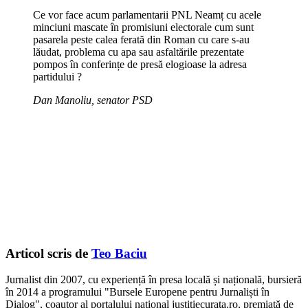
Ce vor face acum parlamentarii PNL Neamț cu acele
minciuni mascate în promisiuni electorale cum sunt
pasarela peste calea ferată din Roman cu care s-au
lăudat, problema cu apa sau asfaltările prezentate
pompos în conferințe de presă elogioase la adresa
partidului ?
Dan Manoliu, senator PSD
Articol scris de
Teo Baciu
Jurnalist din 2007, cu experiență în presa locală și națională, bursieră
în 2014 a programului "Bursele Europene pentru Jurnaliști în
Dialog", coautor al portalului național justitiecurata.ro, premiată de