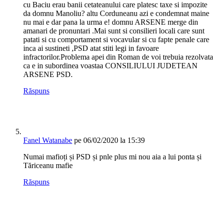
cu Baciu erau banii cetateanului care platesc taxe si impozite
da domnu Manoliu? altu Corduneanu azi e condemnat maine
nu mai e dar pana la urma e! domnu ARSENE merge din
amanari de pronuntari .Mai sunt si consilieri locali care sunt
patati si cu comportament si vocavular si cu fapte penale care
inca ai sustineti ,PSD atat stiti legi in favoare
infractorilor.Problema apei din Roman de voi trebuia rezolvata
ca e in subordinea voastaa CONSILIULUI JUDETEAN
ARSENE PSD.
Răspuns
Fanel Watanabe
pe 06/02/2020 la 15:39
Numai mafioți și PSD și pnle plus mi nou aia a lui ponta și
Tăriceanu mafie
Răspuns