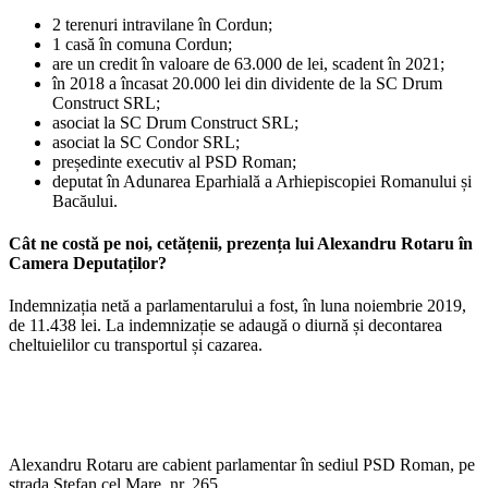
2 terenuri intravilane în Cordun;
1 casă în comuna Cordun;
are un credit în valoare de 63.000 de lei, scadent în 2021;
în 2018 a încasat 20.000 lei din dividente de la SC Drum
Construct SRL;
asociat la SC Drum Construct SRL;
asociat la SC Condor SRL;
președinte executiv al PSD Roman;
deputat în Adunarea Eparhială a Arhiepiscopiei Romanului și
Bacăului.
Cât ne costă pe noi, cetățenii, prezența lui Alexandru Rotaru în
Camera Deputaților?
Indemnizația netă a parlamentarului a fost, în luna noiembrie 2019,
de 11.438 lei. La indemnizație se adaugă o diurnă și decontarea
cheltuielilor cu transportul și cazarea.
Alexandru Rotaru are cabient parlamentar în sediul PSD Roman, pe
strada Ștefan cel Mare, nr. 265.