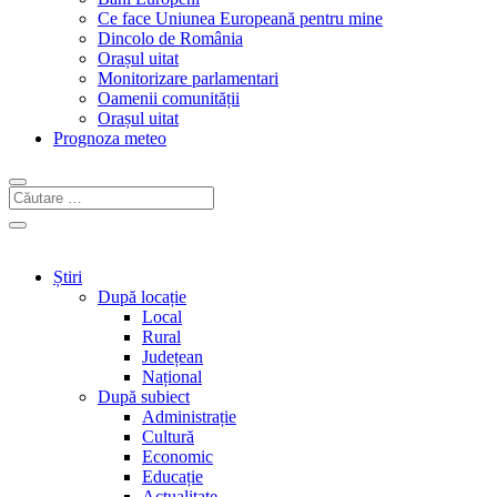
Ce face Uniunea Europeană pentru mine
Dincolo de România
Orașul uitat
Monitorizare parlamentari
Oamenii comunității
Orașul uitat
Prognoza meteo
Știri
După locație
Local
Rural
Județean
Național
După subiect
Administrație
Cultură
Economic
Educație
Actualitate