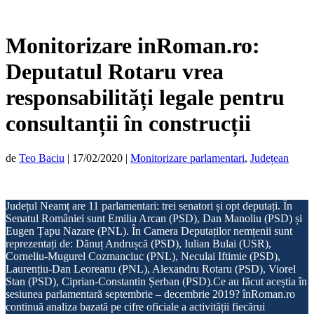
Monitorizare inRoman.ro:
Deputatul Rotaru vrea
responsabilități legale pentru
consultanții în construcții
de
Teo Baciu
|
17/02/2020
|
Monitorizare parlamentari
,
Județean
Județul Neamț are 11 parlamentari: trei senatori și opt deputați. În
Senatul României sunt Emilia Arcan (PSD), Dan Manoliu (PSD) și
Eugen Țapu Nazare (PNL). În Camera Deputaților nemțenii sunt
reprezentați de: Dănuț Andrușcă (PSD), Iulian Bulai (USR),
Corneliu-Mugurel Cozmanciuc (PNL), Neculai Iftimie (PSD),
Laurențiu-Dan Leoreanu (PNL), Alexandru Rotaru (PSD), Viorel
Stan (PSD), Ciprian-Constantin Șerban (PSD).Ce au făcut aceștia în
sesiunea parlamentară septembrie – decembrie 2019? înRoman.ro
continuă analiza bazată pe cifre oficiale a activității fiecărui