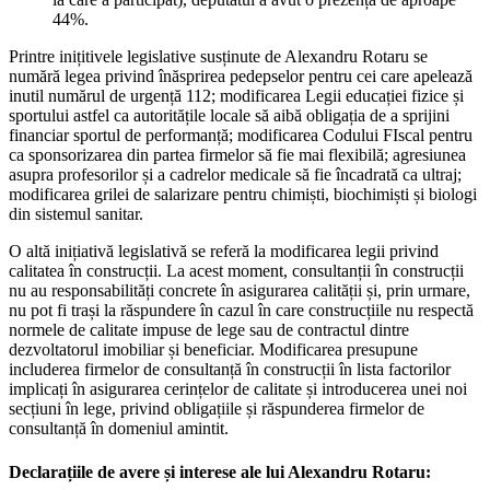
44%.
Printre inițitivele legislative susținute de Alexandru Rotaru se
numără legea privind înăsprirea pedepselor pentru cei care apelează
inutil numărul de urgență 112; modificarea Legii educației fizice și
sportului astfel ca autoritățile locale să aibă obligația de a sprijini
financiar sportul de performanță; modificarea Codului FIscal pentru
ca sponsorizarea din partea firmelor să fie mai flexibilă; agresiunea
asupra profesorilor și a cadrelor medicale să fie încadrată ca ultraj;
modificarea grilei de salarizare pentru chimiști, biochimiști și biologi
din sistemul sanitar.
O altă inițiativă legislativă se referă la modificarea legii privind
calitatea în construcții. La acest moment, consultanții în construcții
nu au responsabilități concrete în asigurarea calității și, prin urmare,
nu pot fi trași la răspundere în cazul în care construcțiile nu respectă
normele de calitate impuse de lege sau de contractul dintre
dezvoltatorul imobiliar și beneficiar. Modificarea presupune
includerea firmelor de consultanță în construcții în lista factorilor
implicați în asigurarea cerințelor de calitate și introducerea unei noi
secțiuni în lege, privind obligațiile și răspunderea firmelor de
consultanță în domeniul amintit.
Declarațiile de avere și interese ale lui Alexandru Rotaru: