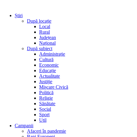
Știri
După locație
Local
Rural
Județean
Național
După subiect
Administrație
Cultură
Economic
Educație
Actualitate
Justiție
Mișcare Civică
Politică
Religie
Sănătate
Social
Sport
Util
Campanii
Afaceri în pandemie
Bani Europeni