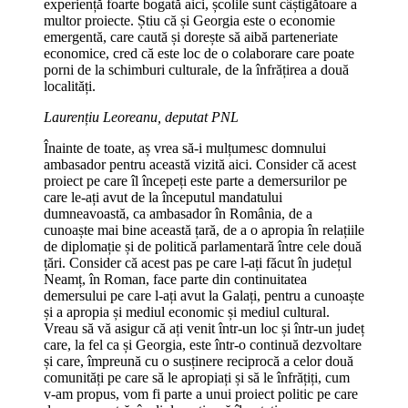
experiență foarte bogată aici, școlile sunt câștigătoare a
multor proiecte. Știu că și Georgia este o economie
emergentă, care caută și dorește să aibă parteneriate
economice, cred că este loc de o colaborare care poate
porni de la schimburi culturale, de la înfrățirea a două
localități.
Laurențiu Leoreanu, deputat PNL
Înainte de toate, aș vrea să-i mulțumesc domnului
ambasador pentru această vizită aici. Consider că acest
proiect pe care îl începeți este parte a demersurilor pe
care le-ați avut de la începutul mandatului
dumneavoastă, ca ambasador în România, de a
cunoaște mai bine această țară, de a o apropia în relațiile
de diplomație și de politică parlamentară între cele două
țări. Consider că acest pas pe care l-ați făcut în județul
Neamț, în Roman, face parte din continuitatea
demersului pe care l-ați avut la Galați, pentru a cunoaște
și a apropia și mediul economic și mediul cultural.
Vreau să vă asigur că ați venit într-un loc și într-un județ
care, la fel ca și Georgia, este într-o continuă dezvoltare
și care, împreună cu o susținere reciprocă a celor două
comunități pe care să le apropiați și să le înfrățiți, cum
v-am propus, vom fi parte a unui proiect politic pe care