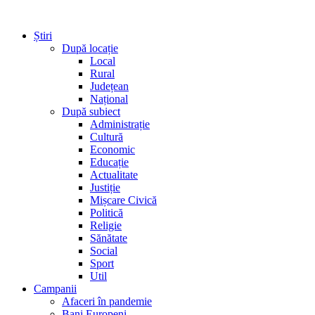
Știri
După locație
Local
Rural
Județean
Național
După subiect
Administrație
Cultură
Economic
Educație
Actualitate
Justiție
Mișcare Civică
Politică
Religie
Sănătate
Social
Sport
Util
Campanii
Afaceri în pandemie
Bani Europeni