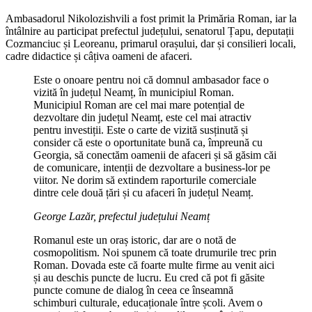
Ambasadorul Nikolozishvili a fost primit la Primăria Roman, iar la
întâlnire au participat prefectul județului, senatorul Țapu, deputații
Cozmanciuc și Leoreanu, primarul orașului, dar și consilieri locali,
cadre didactice și câțiva oameni de afaceri.
Este o onoare pentru noi că domnul ambasador face o
vizită în județul Neamț, în municipiul Roman.
Municipiul Roman are cel mai mare potențial de
dezvoltare din județul Neamț, este cel mai atractiv
pentru investiții. Este o carte de vizită susținută și
consider că este o oportunitate bună ca, împreună cu
Georgia, să conectăm oamenii de afaceri și să găsim căi
de comunicare, intenții de dezvoltare a business-lor pe
viitor. Ne dorim să extindem raporturile comerciale
dintre cele două țări și cu afaceri în județul Neamț.
George Lazăr, prefectul județului Neamț
Romanul este un oraș istoric, dar are o notă de
cosmopolitism. Noi spunem că toate drumurile trec prin
Roman. Dovada este că foarte multe firme au venit aici
și au deschis puncte de lucru. Eu cred că pot fi găsite
puncte comune de dialog în ceea ce înseamnă
schimburi culturale, educaționale între școli. Avem o