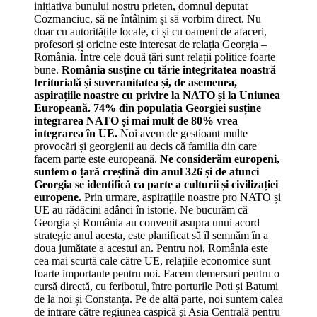
inițiativa bunului nostru prieten, domnul deputat
Cozmanciuc, să ne întâlnim și să vorbim direct. Nu
doar cu autoritățile locale, ci și cu oameni de afaceri,
profesori și oricine este interesat de relația Georgia –
România. Între cele două țări sunt relații politice foarte
bune.
România susține cu tărie integritatea noastră
teritorială și suveranitatea și, de asemenea,
aspirațiile noastre cu privire la NATO și la Uniunea
Europeană. 74% din populația Georgiei susține
integrarea NATO și mai mult de 80% vrea
integrarea în UE.
Noi avem de gestioant multe
provocări și georgienii au decis că familia din care
facem parte este europeană.
Ne considerăm europeni,
suntem o țară creștină din anul 326 și de atunci
Georgia se identifică ca parte a culturii și civilizației
europene.
Prin urmare, aspirațiile noastre pro NATO și
UE au rădăcini adânci în istorie. Ne bucurăm că
Georgia și România au convenit asupra unui acord
strategic anul acesta, este planificat să îl semnăm în a
doua jumătate a acestui an. Pentru noi, România este
cea mai scurtă cale către UE, relațiile economice sunt
foarte importante pentru noi. Facem demersuri pentru o
cursă directă, cu feribotul, între porturile Poti și Batumi
de la noi și Constanța. Pe de altă parte, noi suntem calea
de intrare către regiunea caspică și Asia Centrală pentru