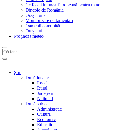
Ce face Uniunea Europeană pentru mine
Dincolo de România
Orașul uitat
Monitorizare parlamentari
Oamenii comunității
Orașul uitat
Prognoza meteo
Știri
După locație
Local
Rural
Județean
Național
După subiect
Administrație
Cultură
Economic
Educație
Actualitate