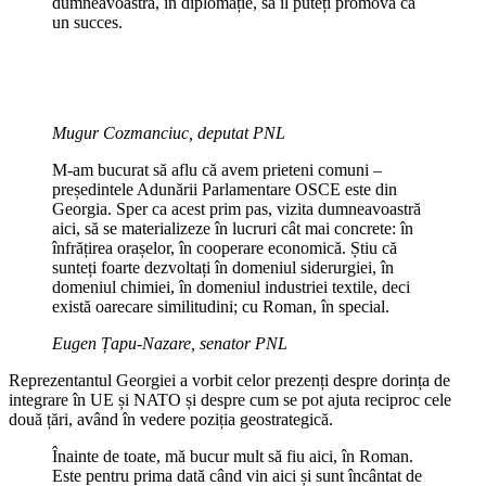
dumneavoastră, în diplomație, să îl puteți promova ca
un succes.
Mugur Cozmanciuc, deputat PNL
M-am bucurat să aflu că avem prieteni comuni –
președintele Adunării Parlamentare OSCE este din
Georgia. Sper ca acest prim pas, vizita dumneavoastră
aici, să se materializeze în lucruri cât mai concrete: în
înfrățirea orașelor, în cooperare economică. Știu că
sunteți foarte dezvoltați în domeniul siderurgiei, în
domeniul chimiei, în domeniul industriei textile, deci
există oarecare similitudini; cu Roman, în special.
Eugen Țapu-Nazare, senator PNL
Reprezentantul Georgiei a vorbit celor prezenți despre dorința de
integrare în UE și NATO și despre cum se pot ajuta reciproc cele
două țări, având în vedere poziția geostrategică.
Înainte de toate, mă bucur mult să fiu aici, în Roman.
Este pentru prima dată când vin aici și sunt încântat de