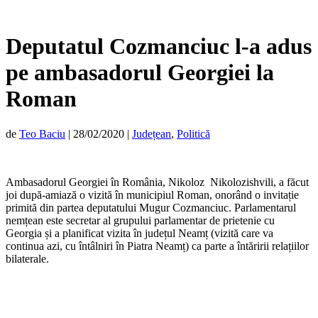
Deputatul Cozmanciuc l-a adus
pe ambasadorul Georgiei la
Roman
de
Teo Baciu
|
28/02/2020
|
Județean
,
Politică
Ambasadorul Georgiei în România, Nikoloz Nikolozishvili, a făcut
joi după-amiază o vizită în municipiul Roman, onorând o invitație
primită din partea deputatului Mugur Cozmanciuc. Parlamentarul
nemțean este secretar al grupului parlamentar de prietenie cu
Georgia și a planificat vizita în județul Neamț (vizită care va
continua azi, cu întâlniri în Piatra Neamț) ca parte a întăririi relațiilor
bilaterale.