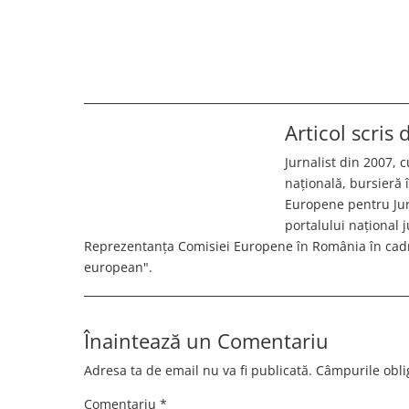
Articol scris
Jurnalist din 2007, c
națională, bursieră
Europene pentru Jurn
portalului național 
Reprezentanța Comisiei Europene în România în cadr
european".
Înaintează un Comentariu
Adresa ta de email nu va fi publicată.
Câmpurile obli
Comentariu
*