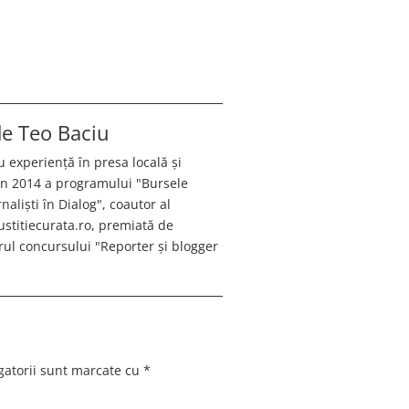
 de
Teo Baciu
u experiență în presa locală și
 în 2014 a programului "Bursele
aliști în Dialog", coautor al
justitiecurata.ro, premiată de
ul concursului "Reporter și blogger
gatorii sunt marcate cu
*