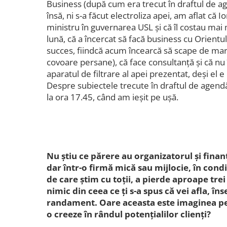
Business (după cum era trecut în draftul de a
însă, ni s-a făcut electroliza apei, am aflat că I
ministru în guvernarea USL și că îl costau mai 
lună, că a încercat să facă business cu Orientu
succes, fiindcă acum încearcă să scape de marfă
covoare persane), că face consultanță și că n
aparatul de filtrare al apei prezentat, deși el 
Despre subiectele trecute în draftul de agendă,
la ora 17.45, când am ieșit pe ușă.
Nu știu ce părere au organizatorul și fina
dar într-o firmă mică sau mijlocie, în condi
de care știm cu toții, a pierde aproape trei
nimic din ceea ce ți s-a spus că vei afla, î
randament. Oare aceasta este imaginea p
o creeze în rândul potențialilor clienți?