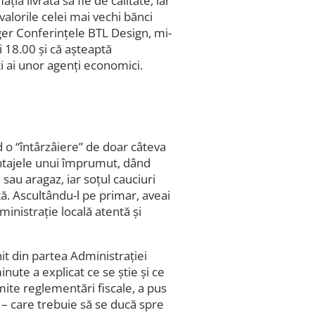
ia livrată să fie de calitate, iar
valorile celei mai vechi bănci
er Conferințele BTL Design, mi-
i 18.00 și că așteaptă
i ai unor agenți economici.
d o “întârzâiere” de doar câteva
ntajele unui împrumut, dând
sau aragaz, iar soțul cauciuri
ă. Ascultându-l pe primar, aveai
ministrație locală atentă și
it din partea Administrației
ute a explicat ce se știe și ce
ite reglementări fiscale, a pus
 – care trebuie să se ducă spre