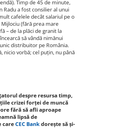
gendă). Timp de 45 de minute,
on Radu a fost consilier al unui
mult cafelele decât salariul pe o
l Mijlociu (fără prea mare
 – de la plăci de granit la
u încearcă să vândă nimănui
e unic distribuitor pe România.
 nicio vorbă; cel puțin, nu până
nțatorul despre resursa timp,
țiile crizei forței de muncă
 ore fără să afli aproape
nseamnă lipsă de
e care
CEC Bank
dorește să și-