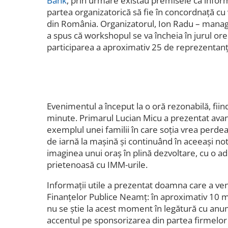
Bank
, prin urmare existau premisele ca informaț
partea organizatorică să fie în concordnață cu 
din România. Organizatorul, Ion Radu – manag
a spus că workshopul se va încheia în jurul ore
participarea a aproximativ 25 de reprezentanț
Evenimentul a început la o oră rezonabilă, fiin
minute. Primarul Lucian Micu a prezentat ava
exemplul unei familii în care soția vrea perdea 
de iarnă la mașină și continuând în aceeași not
imaginea unui oraș în plină dezvoltare, cu o ad
prietenoasă cu IMM-urile.
Informații utile a prezentat doamna care a ven
Finanțelor Publice Neamț: în aproximativ 10 min
nu se știe la acest moment în legătură cu anum
accentul pe sponsorizarea din partea firmelor