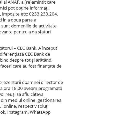
l al ANAF, a (re)amintit care
ici pot obține informații
i, impozite etc: 0233.233.204.
ți în a doua parte a
 sunt domeniile de activitate
levante pentru a da sfaturi
atorul – CEC Bank. A început
 diferențiază CEC Bank de
rbind despre tot și arătând,
faceri care au fost finanțate de
l prezentării doamnei director de
 La ora 18.00 aveam programată
voi reuși să aflu câteva
e din mediul online, gestionarea
 online, respectiv soluții
ook, Instagram, WhatsApp