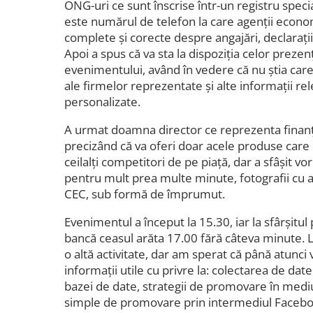
ONG-uri ce sunt înscrise într-un registru specia
este numărul de telefon la care agenții econom
complete și corecte despre angajări, declarați
Apoi a spus că va sta la dispoziția celor prezen
evenimentului, având în vedere că nu știa care
ale firmelor reprezentate și alte informații re
personalizate.
A urmat doamna director ce reprezenta finanț
precizând că va oferi doar acele produse care
ceilalți competitori de pe piață, dar a sfâșit vo
pentru mult prea multe minute, fotografii cu a
CEC, sub formă de împrumut.
Evenimentul a început la 15.30, iar la sfârșitu
bancă ceasul arăta 17.00 fără câteva minute.
o altă activitate, dar am sperat că până atunci 
informații utile cu privre la: colectarea de dat
bazei de date, strategii de promovare în mediul
simple de promovare prin intermediul Faceb