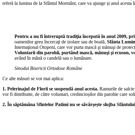
referă la lumina de la Sfântul Mormânt, care va ajunge și anul acesta 
Pentru a nu fi întreruptă tradiţia începută în anul 2009, pr
oamenilor greu încercaţi de izolare sau de boală,
Sfânta Lumină
Internaţional Otopeni, care vor purta mască şi mănuşi de protecţi
Voluntarii din parohii, purtând mască, mănuşi şi ecuson, vor 
având în mână o candelă sau o lumânare.
Sinodul Bisericii Ortodoxe Române
Ce alte măsuri se vor mai aplica:
1.
Pelerinajul de Florii se suspendă anul acesta.
Ramurile de salcie 
vor fi distribuite, de către voluntari, credincioșilor din parohie care so
2. În săptămâna Sfintelor Patimi nu se săvârșește slujba Sfântul