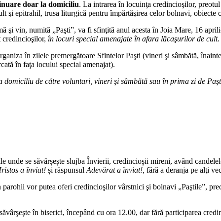
tinuare doar la domiciliu
. La intrarea în locuinţa credincioşilor, preotu
 şi epitrahil, trusa liturgică pentru împărtăşirea celor bolnavi, obiecte car
 şi vin, numită „Paşti”, va fi sfinţită anul acesta în Joia Mare, 16 april
t credincioşilor,
în locuri special
amenajate în afara lăcaşurilor de cult
.
organiza în zilele premergătoare Sfintelor Paşti (vineri şi sâmbătă, înainte
cată în faţa locului special amenajat).
 la domiciliu de către voluntari, vineri şi sâmbătă sau în prima zi de Pa
e unde se săvârșește slujba Învierii, credincioșii mireni, având candelele 
ristos a înviat!
și răspunsul
Adevărat a înviat!,
fără a deranja pe alţi ve
 parohii vor putea oferi credincioşilor vârstnici şi bolnavi „Paştile”, pr
săvârşeşte în biserici, începând cu ora 12.00, dar fără participarea credi