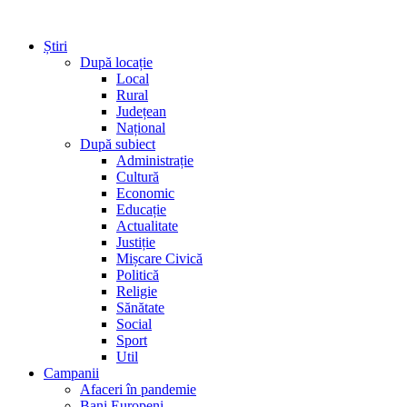
Știri
După locație
Local
Rural
Județean
Național
După subiect
Administrație
Cultură
Economic
Educație
Actualitate
Justiție
Mișcare Civică
Politică
Religie
Sănătate
Social
Sport
Util
Campanii
Afaceri în pandemie
Bani Europeni