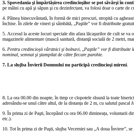
3. Spovedania şi împărtășirea credincioşilor se pot săvârşi în con
pe mâini cu apă şi săpun şi cu dezinfectant, va folosi doar o carte de cult
4. Pâinea binecuvântată, în formă de mici prescuri, stropită cu agheasmă
închise. În zilele de vineri şi sâmbătă, „Paştile” vor fi distribuite gratui
5. Accesul la aceste locuri speciale din afara lăcaşurilor de cult se va 
magazinele alimentare (mască sanitară, distanţă socială de 2 metri, mar
6.
Pentru
credincioșii vârstnici şi bolnavi
, „
Paştile” vor fi distribuite
nominal, semnat şi ştampilat de către fiecare parohie.
7.
La slujba Învierii Domnului nu participă credincioşi mireni
.
8. La ora 00.00 din noapte, în timp ce clopotele răsună la toate bisericil
adresându-se unul către altul, de la distanța de 2 m, cu salutul pascal
H
9. În prima zi de Paşti, începând cu ora 06.00 dimineața, voluntarii din
etc.).
10. Tot în prima zi de Paşti, slujba Vecerniei sau „A doua Înviere”, se 