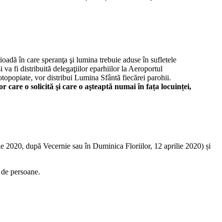
rioadă în care speranţa şi lumina trebuie aduse în sufletele
i va fi distribuită delegaţiilor eparhiilor la Aeroportul
otopopiate, vor distribui Lumina Sfântă fiecărei parohii.
 care o solicită şi care o aşteaptă numai în fața locuinței,
lie 2020, după Vecernie sau în Duminica Floriilor, 12 aprilie 2020) și
 de persoane.