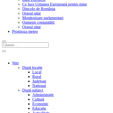
Ce face Uniunea Europeană pentru mine
Dincolo de România
Orașul uitat
Monitorizare parlamentari
Oamenii comunității
Orașul uitat
Prognoza meteo
Știri
După locație
Local
Rural
Județean
Național
După subiect
Administrație
Cultură
Economic
Educație
Actualitate