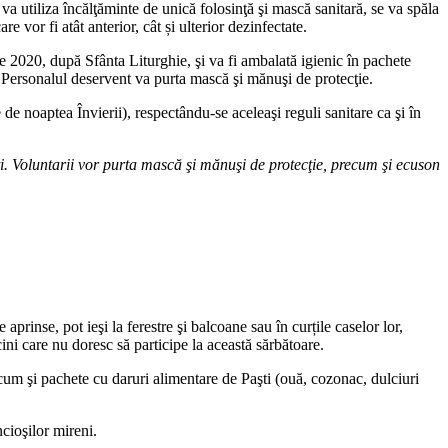
l va utiliza încălţăminte de unică folosinţă şi mască sanitară, se va spăla
e vor fi atât anterior, cât și ulterior dezinfectate.
ie 2020, după Sfânta Liturghie, şi va fi ambalată igienic în pachete
 Personalul deservent va purta mască şi mănuşi de protecţie.
 de noaptea Învierii), respectându-se aceleaşi reguli sanitare ca şi în
şti. Voluntarii vor purta mască şi mănuşi de protecţie, precum şi ecuson
aprinse, pot ieşi la ferestre şi balcoane sau în curțile caselor lor,
cini care nu doresc să participe la această sărbătoare.
ecum şi pachete cu daruri alimentare de Paşti (ouă, cozonac, dulciuri
ncioşilor mireni.