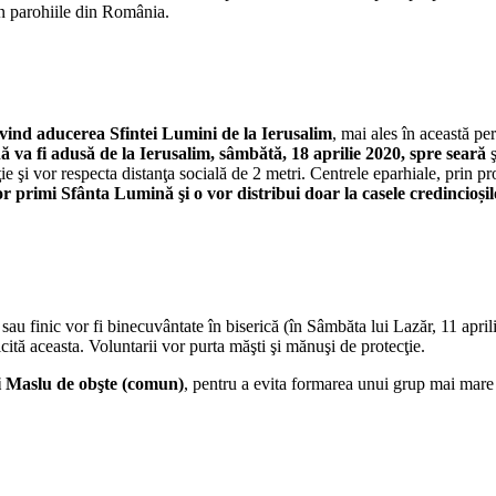
în parohiile din România.
ivind aducerea Sfintei Lumini de la Ierusalim
, mai ales în această pe
 va fi adusă de la Ierusalim, sâmbătă, 18 aprilie 2020, spre seară
ş
e şi vor respecta distanţa socială de 2 metri. Centrele eparhiale, prin pr
primi Sfânta Lumină şi o vor distribui doar la casele credincioșilor
sau finic vor fi binecuvântate în biserică (în Sâmbăta lui Lazăr, 11 apri
licită aceasta. Voluntarii vor purta măşti şi mănuşi de protecţie.
ui Maslu de obşte (comun)
, pentru a evita formarea unui grup mai mare