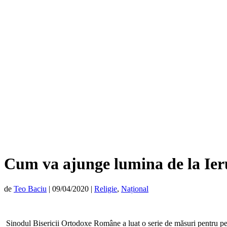
Cum va ajunge lumina de la Ieru
de
Teo Baciu
|
09/04/2020
|
Religie
,
Național
Sinodul Bisericii Ortodoxe Române a luat o serie de măsuri pentru peri