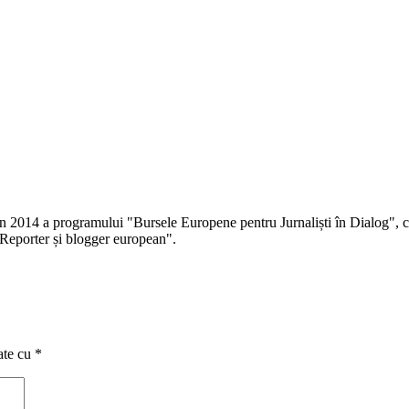
 în 2014 a programului "Bursele Europene pentru Jurnaliști în Dialog", co
Reporter și blogger european".
ate cu
*