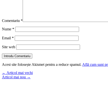
Comentariu
*
Nume
*
Email
*
Site web
Introdu Comentariu
Acest site folosește Akismet pentru a reduce spamul.
Află cum sunt pro
←
Articol mai vechi
Articol mai nou
→