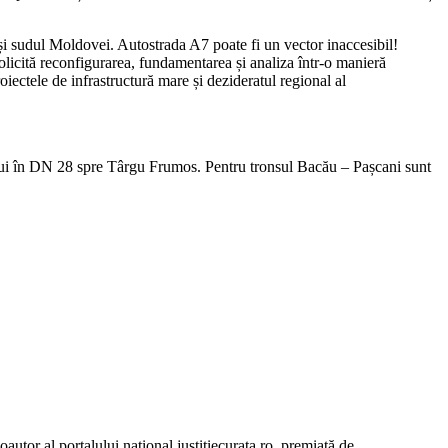
 și sudul Moldovei. Autostrada A7 poate fi un vector inaccesibil!
olicită reconfigurarea, fundamentarea și analiza într-o manieră
oiectele de infrastructură mare și dezideratul regional al
ului în DN 28 spre Târgu Frumos. Pentru tronsul Bacău – Pașcani sunt
autor al portalului național justitiecurata.ro, premiată de