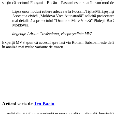
susțin că sectorul Focșani – Bacău – Pașcani este tratat într-un mod defic
Lipsa unor noduri rutiere adecvate la Focșani/Tișita/Mărășești și
Asociația civică „Moldova Vrea Autostradă” solicită proiectarea 
mai detaliată a proiectului “Drum de Mare Viteză” Ploiești-Bacău-
Moldovei.
dr.geogr. Adrian Covăsnianu, vicepreședinte MVA
Experții MVS spun că accesul spre Iași via Roman-Sabaoani este defici
în analiză mai multe variante de traseu.
Articol scris de
Teo Baciu
Jurnalist din 2007, cu experiență în presa locală și națională, bursieră