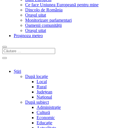
Ce face Uniunea Europeană pentru mine
Dincolo de România
Orașul uitat
Monitorizare parlamentari
Oamenii comunității
Orașul uitat
Prognoza meteo
Știri
După locație
Local
Rural
Județean
Național
După subiect
Administrație
Cultură
Economic
Educație
Actualitate