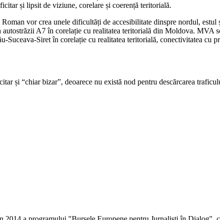
itar și lipsit de viziune, corelare și coerență teritorială.
 Roman vor crea unele dificultăți de accesibilitate dinspre nordul, estul
autostrăzii A7 în corelație cu realitatea teritorială din Moldova. MVA s
Suceava-Siret în corelație cu realitatea teritorială, conectivitatea cu pr
tar și “chiar bizar”, deoarece nu există nod pentru descărcarea trafic
 în 2014 a programului "Bursele Europene pentru Jurnaliști în Dialog", co