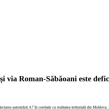
și via Roman-Săbăoani este defic
ctarea autostrăzii A7 în corelație cu realitatea teritorială din Moldova