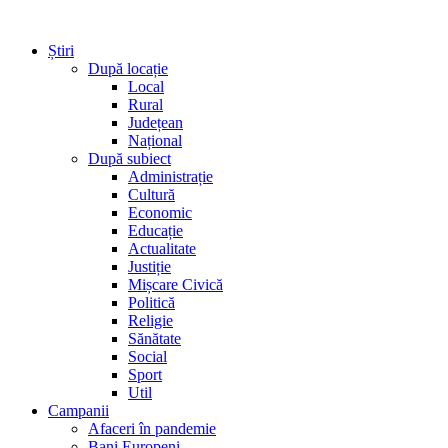
Știri
După locație
Local
Rural
Județean
Național
După subiect
Administrație
Cultură
Economic
Educație
Actualitate
Justiție
Mișcare Civică
Politică
Religie
Sănătate
Social
Sport
Util
Campanii
Afaceri în pandemie
Bani Europeni