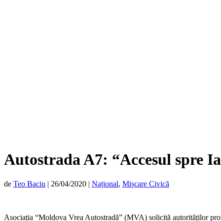
Autostrada A7: “Accesul spre Ia
de
Teo Baciu
|
26/04/2020
|
Național
,
Mișcare Civică
Asociația “Moldova Vrea Autostradă” (MVA) solicită autorităților proie