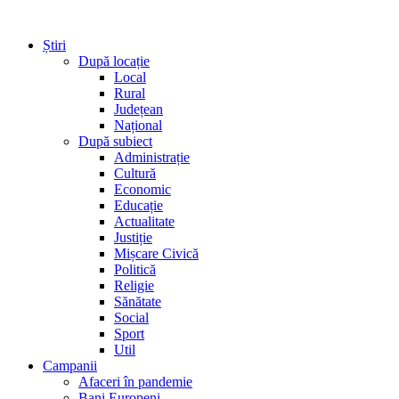
Știri
După locație
Local
Rural
Județean
Național
După subiect
Administrație
Cultură
Economic
Educație
Actualitate
Justiție
Mișcare Civică
Politică
Religie
Sănătate
Social
Sport
Util
Campanii
Afaceri în pandemie
Bani Europeni