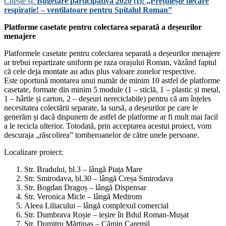
Citește și:
Bugetare participativă 2020 (I): „Prețuiește fiecare
respirație! – ventilatoare pentru Spitalul Roman”
Platforme casetate pentru colectarea separată a deșeurilor
menajere
Platformele casetate pentru colectarea separată a deșeurilor menajere
ar trebui repartizate uniform pe raza orașului Roman, văzând faptul
că cele deja montate au adus plus valoare zonelor respective.
Este oportună montarea unui număr de minim 10 astfel de platforme
casetate, formate din minim 5 module (1 – sticlă, 1 – plastic și metal,
1 – hârtie și carton, 2 – deșeuri nereciclabile) pentru că am înțeles
necesitatea colectării separate, la sursă, a deșeurilor pe care le
generăm și dacă dispunem de astfel de platforme ar fi mult mai facil
a le recicla ulterior. Totodată, prin acceptarea acestui proiect, vom
descuraja „răscolirea” tomberoanelor de către unele persoane.
Localizare proiect:
Str. Bradului, bl.3 – lângă Piața Mare
Str. Smirodava, bl.30 – lângă Creșa Smirodava
Str. Bogdan Dragoș – lângă Dispensar
Str. Veronica Micle – lângă Medirom
Aleea Liliacului – lângă complexul comercial
Str. Dumbrava Roșie – ieșire în Bdul Roman-Mușat
Str. Dumitru Mărtinaș – Cămin Caremil