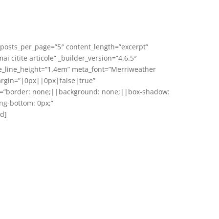
” posts_per_page=”5″ content_length=”excerpt”
citite articole” _builder_version=”4.6.5″
le_line_height=”1.4em” meta_font=”Merriweather
rgin=”|0px||0px|false|true”
=”border: none;||background: none;||box-shadow:
g-bottom: 0px;”
d]