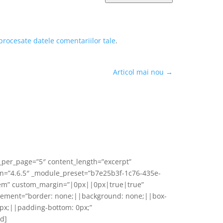
procesate datele comentariilor tale
.
Articol mai nou
→
s_per_page=”5″ content_length=”excerpt”
ion=”4.6.5″ _module_preset=”b7e25b3f-1c76-435e-
.4em” custom_margin=”|0px||0px|true|true”
ement=”border: none;||background: none;||box-
px;||padding-bottom: 0px;”
d]