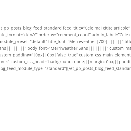
et_pb_posts_blog_feed_standard feed_title=”Cele mai citite articole
ate_format=”d/m/Y” orderby=”comment_count” admin_label=”Cele mai 
module_preset=”default” title_font=”Merriweather|700|||||||” tit
ans||||||||” body_font=”Merriweather Sans||||||||” custom_ma
ustom_padding=”|0px||0px|false|true” custom_css_main_element
one;” custom_css_head=”background: none;||margin: 0px;||paddin
log_feed_module_type=”standard”][/et_pb_posts_blog_feed_standar