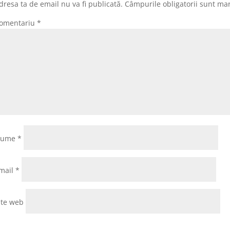
dresa ta de email nu va fi publicată.
Câmpurile obligatorii sunt ma
omentariu
*
Nume
*
mail
*
ite web