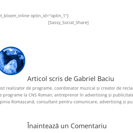
et_bloom_inline optin_id="optin_1"]
[Sassy_Social_Share]
Articol scris de
Gabriel Baciu
ost realizator de programe, coordonator muzical și creator de reclam
e programe la CNS Roman; antreprenor în advertising și publicita
pinia Romașcană; consultant pentru comunicare, advertising și publi
Înaintează un Comentariu