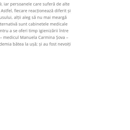
, iar persoanele care suferă de alte
stfel, fiecare reacționează diferit și
rusului, alții aleg să nu mai meargă
alternativă sunt cabinetele medicale
tru a se oferi timp igienizării între
lui – medicul Manuela Carmina Șova –
emia bătea la ușă; și au fost nevoiți