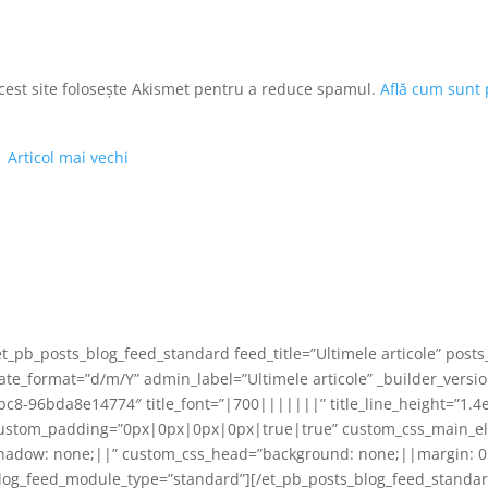
cest site folosește Akismet pentru a reduce spamul.
Află cum sunt 
←
Articol mai vechi
et_pb_posts_blog_feed_standard feed_title=”Ultimele articole” post
ate_format=”d/m/Y” admin_label=”Ultimele articole” _builder_vers
bc8-96bda8e14774″ title_font=”|700|||||||” title_line_height=”1
ustom_padding=”0px|0px|0px|0px|true|true” custom_css_main_el
hadow: none;||” custom_css_head=”background: none;||margin: 0
log_feed_module_type=”standard”][/et_pb_posts_blog_feed_standar