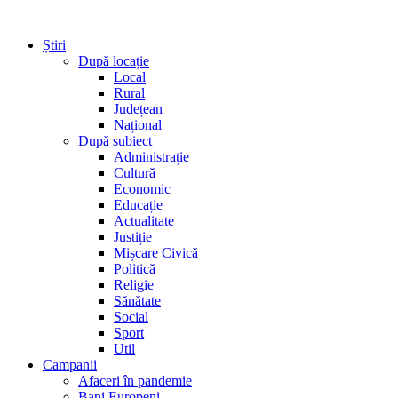
Știri
După locație
Local
Rural
Județean
Național
După subiect
Administrație
Cultură
Economic
Educație
Actualitate
Justiție
Mișcare Civică
Politică
Religie
Sănătate
Social
Sport
Util
Campanii
Afaceri în pandemie
Bani Europeni