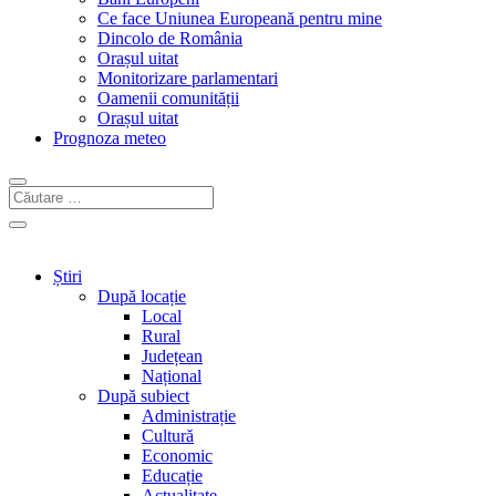
Ce face Uniunea Europeană pentru mine
Dincolo de România
Orașul uitat
Monitorizare parlamentari
Oamenii comunității
Orașul uitat
Prognoza meteo
Știri
După locație
Local
Rural
Județean
Național
După subiect
Administrație
Cultură
Economic
Educație
Actualitate