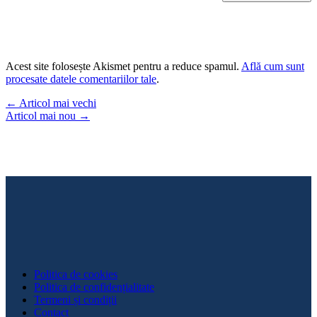
Acest site folosește Akismet pentru a reduce spamul.
Află cum sunt
procesate datele comentariilor tale
.
←
Articol mai vechi
Articol mai nou
→
Politica de cookies
Politica de confidențialitate
Termeni și condiții
Contact