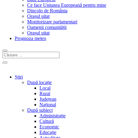
Ce face Uniunea Europeană pentru mine
Dincolo de România
Orașul uitat
Monitorizare parlamentari
Oamenii comunității
Orașul uitat
Prognoza meteo
Știri
După locație
Local
Rural
Județean
Național
După subiect
Administrație
Cultură
Economic
Educație
Actualitate