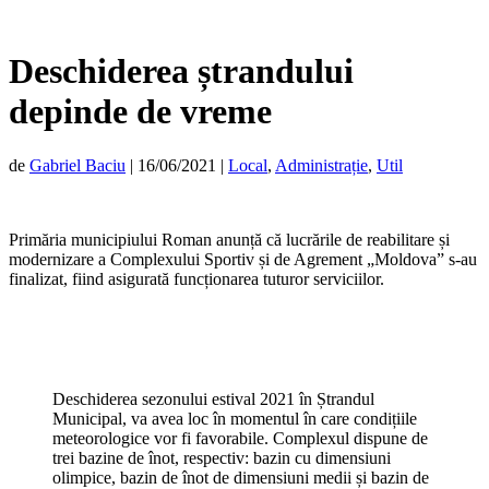
Deschiderea ștrandului
depinde de vreme
de
Gabriel Baciu
|
16/06/2021
|
Local
,
Administrație
,
Util
Primăria municipiului Roman anunță că lucrările de reabilitare și
modernizare a Complexului Sportiv și de Agrement „Moldova” s-au
finalizat, fiind asigurată funcționarea tuturor serviciilor.
Deschiderea sezonului estival 2021 în Ștrandul
Municipal, va avea loc în momentul în care condițiile
meteorologice vor fi favorabile. Complexul dispune de
trei bazine de înot, respectiv: bazin cu dimensiuni
olimpice, bazin de înot de dimensiuni medii și bazin de