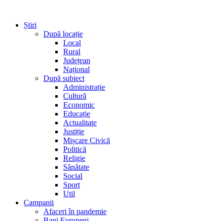
Știri
După locație
Local
Rural
Județean
Național
După subiect
Administrație
Cultură
Economic
Educație
Actualitate
Justiție
Mișcare Civică
Politică
Religie
Sănătate
Social
Sport
Util
Campanii
Afaceri în pandemie
Bani Europeni