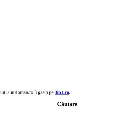
uit la inRoman.ro îi găsiți pe
3in1.ro
.
Căutare