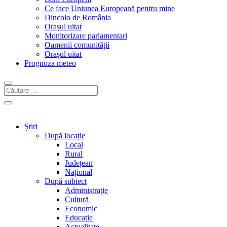
Ce face Uniunea Europeană pentru mine
Dincolo de România
Orașul uitat
Monitorizare parlamentari
Oamenii comunității
Orașul uitat
Prognoza meteo
Știri
După locație
Local
Rural
Județean
Național
După subiect
Administrație
Cultură
Economic
Educație
Actualitate