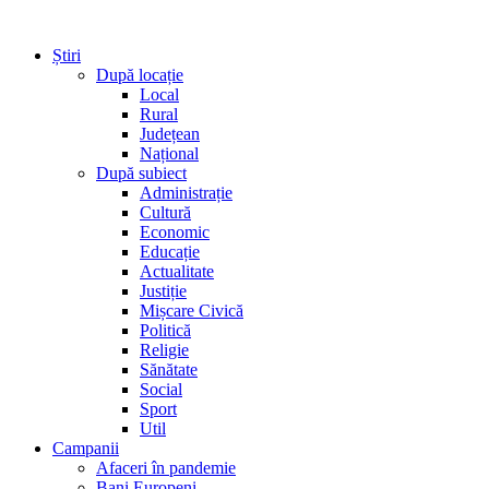
Știri
După locație
Local
Rural
Județean
Național
După subiect
Administrație
Cultură
Economic
Educație
Actualitate
Justiție
Mișcare Civică
Politică
Religie
Sănătate
Social
Sport
Util
Campanii
Afaceri în pandemie
Bani Europeni