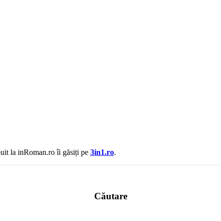
uit la inRoman.ro îi găsiți pe
3in1.ro
.
Căutare