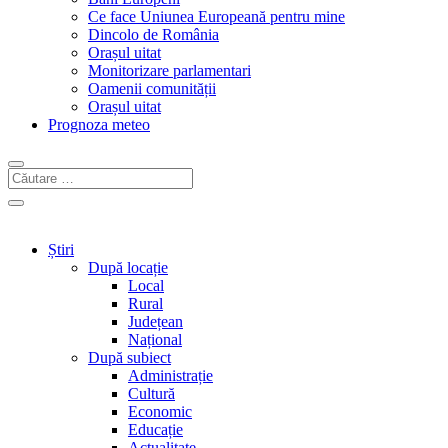
Ce face Uniunea Europeană pentru mine
Dincolo de România
Orașul uitat
Monitorizare parlamentari
Oamenii comunității
Orașul uitat
Prognoza meteo
Știri
După locație
Local
Rural
Județean
Național
După subiect
Administrație
Cultură
Economic
Educație
Actualitate