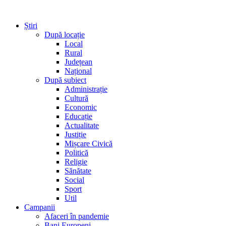
Știri
După locație
Local
Rural
Județean
Național
După subiect
Administrație
Cultură
Economic
Educație
Actualitate
Justiție
Mișcare Civică
Politică
Religie
Sănătate
Social
Sport
Util
Campanii
Afaceri în pandemie
Bani Europeni