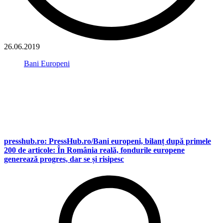
26.06.2019
Bani Europeni
presshub.ro: PressHub.ro/Bani europeni, bilanț după primele
200 de articole: În România reală, fondurile europene
generează progres, dar se și risipesc