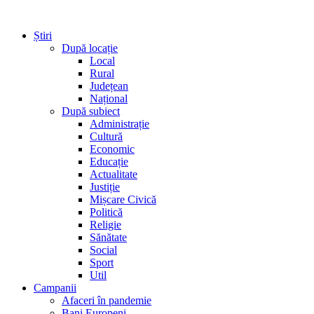
Știri
După locație
Local
Rural
Județean
Național
După subiect
Administrație
Cultură
Economic
Educație
Actualitate
Justiție
Mișcare Civică
Politică
Religie
Sănătate
Social
Sport
Util
Campanii
Afaceri în pandemie
Bani Europeni