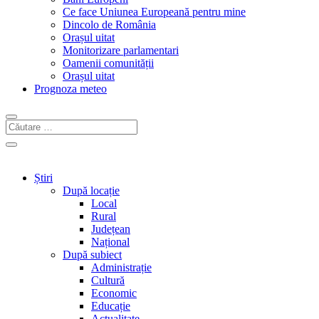
Ce face Uniunea Europeană pentru mine
Dincolo de România
Orașul uitat
Monitorizare parlamentari
Oamenii comunității
Orașul uitat
Prognoza meteo
Știri
După locație
Local
Rural
Județean
Național
După subiect
Administrație
Cultură
Economic
Educație
Actualitate