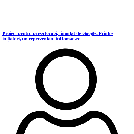
Proiect pentru presa locală, finanțat de Google. Printre
inițiatori, un reprezentant inRoman.ro