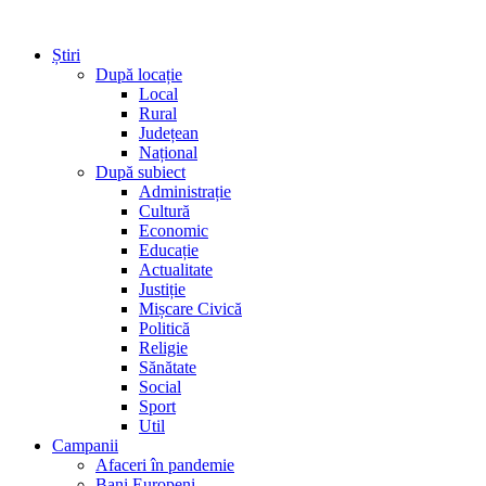
Știri
După locație
Local
Rural
Județean
Național
După subiect
Administrație
Cultură
Economic
Educație
Actualitate
Justiție
Mișcare Civică
Politică
Religie
Sănătate
Social
Sport
Util
Campanii
Afaceri în pandemie
Bani Europeni