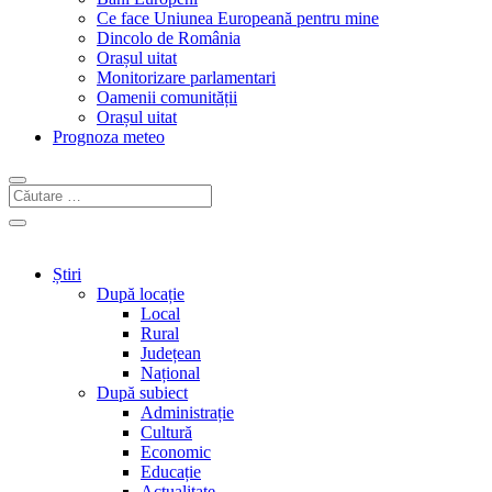
Ce face Uniunea Europeană pentru mine
Dincolo de România
Orașul uitat
Monitorizare parlamentari
Oamenii comunității
Orașul uitat
Prognoza meteo
Știri
După locație
Local
Rural
Județean
Național
După subiect
Administrație
Cultură
Economic
Educație
Actualitate