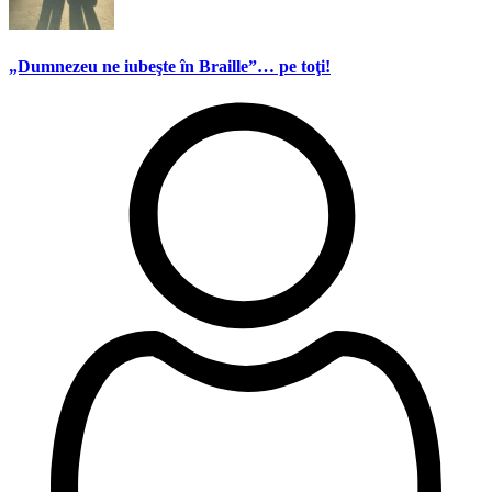
„Dumnezeu ne iubeşte în Braille”… pe toţi!