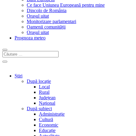
Ce face Uniunea Europeană pentru mine
Dincolo de România
Orașul uitat
Monitorizare parlamentari
Oamenii comunității
Orașul uitat
Prognoza meteo
Știri
După locație
Local
Rural
Județean
Național
După subiect
Administrație
Cultură
Economic
Educație
Actualitate