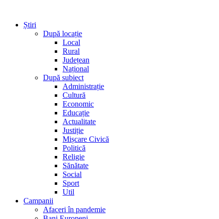
Știri
După locație
Local
Rural
Județean
Național
După subiect
Administrație
Cultură
Economic
Educație
Actualitate
Justiție
Mișcare Civică
Politică
Religie
Sănătate
Social
Sport
Util
Campanii
Afaceri în pandemie
Bani Europeni