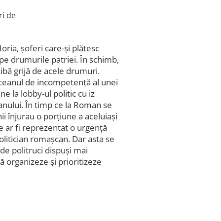
oria, șoferi care-și plătesc
 pe drumurile patriei. În schimb,
ibă grijă de acele drumuri.
oceanul de incompetență al unei
e la lobby-ul politic cu iz
anului. În timp ce la Roman se
ii înjurau o porțiune a aceluiași
re ar fi reprezentat o urgență
olitician romașcan. Dar asta se
de politruci dispuși mai
să organizeze și prioritizeze