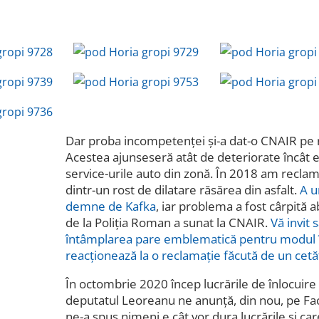
Dar proba incompetenței și-a dat-o CNAIR pe ro
Acestea ajunseseră atât de deteriorate încât 
service-urile auto din zonă. În 2018 am reclam
dintr-un rost de dilatare răsărea din asfalt.
A u
demne de Kafka
, iar problema a fost cârpită a
de la Poliția Roman a sunat la CNAIR.
Vă invit s
întâmplarea pare emblematică pentru modul în 
reacționează la o reclamație făcută de un cet
În octombrie 2020 încep lucrările de înlocuire a
deputatul Leoreanu ne anunță, din nou, pe Fa
ne-a spus nimeni e cât vor dura lucrările și care 