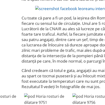
Cu toate că pare a fi un pod, la ieșirea din R
fiecare cu sensul lui de circulație. Unul are 5 ro
Lucrătorii de la CNAIR au ales să lucreze pe c
foarte tare traficul. Astfel, la fiecare jumătate 
sau patru angajați, dintre care un șef, timp de 
ca lucrarea de înlocuire să dureze aproape dou
zilnic mari probleme de trafic, mai ales după
distanța de la intersecția de la pompieri până l
distanță pe care, în mode normal, o parcurgi 
Când credeam că totul e gata, angajații au ma
au spart ce tocmai puseseră și au înlocuit mixt
fost executate la temperaturi care nu sunt prop
Rezultatul îl vedeți în fotografiile de mai jos.