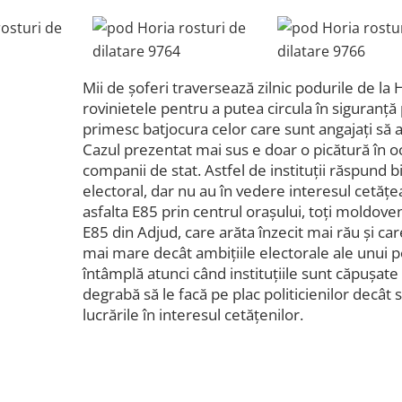
Mii de șoferi traversează zilnic podurile de la H
rovinietele pentru a putea circula în siguranță
primesc batjocura celor care sunt angajați să a
Cazul prezentat mai sus e doar o picătură în 
companii de stat. Astfel de instituții răspund bin
electoral, dar nu au în vedere interesul cetățe
asfalta E85 prin centrul orașului, toți moldoven
E85 din Adjud, care arăta înzecit mai rău și ca
mai mare decât ambițiile electorale ale unui p
întâmplă atunci când instituțiile sunt căpușate 
degrabă să le facă pe plac politicienilor decât 
lucrările în interesul cetățenilor.