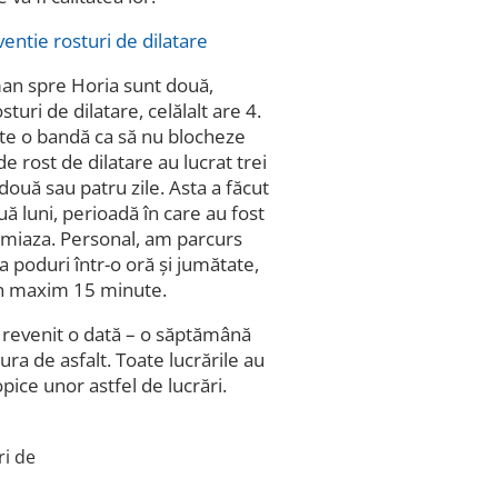
oman spre Horia sunt două,
sturi de dilatare, celălalt are 4.
âte o bandă ca să nu blocheze
de rost de dilatare au lucrat trei
două sau patru zile. Asta a făcut
ă luni, perioadă în care au fost
-amiaza. Personal, am parcurs
a poduri într-o oră și jumătate,
în maxim 15 minute.
i revenit o dată – o săptămână
ura de asfalt. Toate lucrările au
ice unor astfel de lucrări.