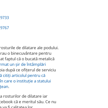
sturile de dilatare ale podului.
erau o binecuvântare pentru
at faptul că o bucată metalică
rmat un șir de întâmplări
bia după ce ofițerul de serviciu
ă citiți articolul pentru că
care o instituție a statului
ățean
.
 rosturilor de dilatare iar
cebook că e meritul său. Ce nu
va fi calitatea lor.