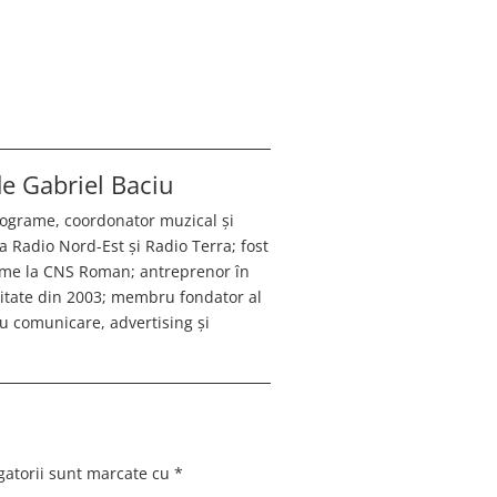
 de
Gabriel Baciu
programe, coordonator muzical și
a Radio Nord-Est și Radio Terra; fost
ame la CNS Roman; antreprenor în
citate din 2003; membru fondator al
 comunicare, advertising și
gatorii sunt marcate cu
*