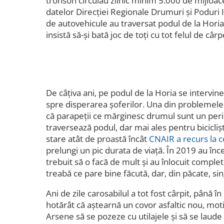
tronson circulau zilnic minim 5.000 de mijloa
datelor Direcției Regionale Drumuri și Poduri Ia
de autovehicule au traversat podul de la Horia
insistă să-și bată joc de toți cu tot felul de cârpe
De câțiva ani, pe podul de la Horia se intervine 
spre disperarea șoferilor. Una din problemele
că parapeții ce mărginesc drumul sunt un peric
traversează podul, dar mai ales pentru biciclișt
stare atât de proastă încât
CNAIR a recurs la 
prelungi un pic durata de viață. În 2019 au înc
trebuit să o facă de mult și au înlocuit compl
treabă ce pare bine făcută, dar, din păcate, si
Ani de zile carosabilul a tot fost cârpit, până
hotărât că aștearnă un covor asfaltic nou, mot
Arsene să se pozeze cu utilajele și să se laude