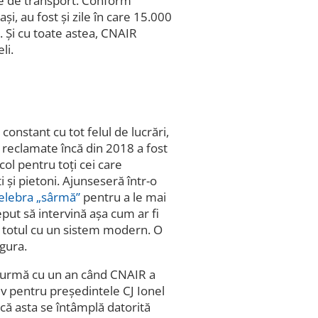
ce de transport. Conform
și, au fost și zile în care 15.000
. Și cu toate astea, CNAIR
li.
constant cu tot felul de lucrări,
 reclamate încă din 2018 a fost
ol pentru toți cei care
i și pietoni. Ajunseseră într-o
celebra „sârmă”
pentru a le mai
eput să intervină așa cum ar fi
et totul cu un sistem modern. O
ngura.
 în urmă cu un an când CNAIR a
iv pentru președintele CJ Ionel
 că asta se întâmplă datorită