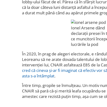
lobby-ului făcut de el. Părea că în sfârșit lucr
că la doar câteva luni distanță asfaltul a încep
a durat mult până când au apărut primele grop
Ionel Arsene dând
declarații presei în
ce muncitorii înce
lucrările la pod
În 2020, în prag de alegeri electorale, e rându
Leoreanu să ne arate dovada talentului de lobb
intervenției lui, CNAIR asfaltează E85 de la Ca
cred că cineva și-ar fi imaginat că efectiv vor s
asta s-a întâmplat
.
Între timp, gropile se înmulțeau. Un motiv num
CNAIR să pară că-și merită leafa ocupându-se 
amestec care rezistă puțin timp, așa cum se ob