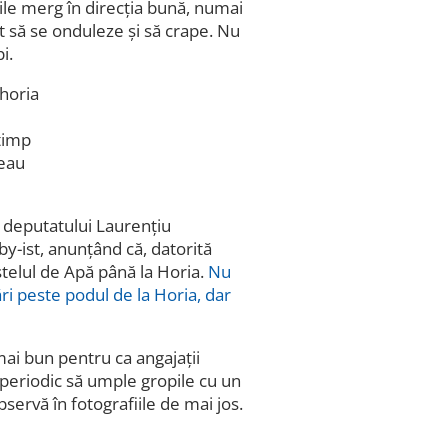
urile merg în direcția bună, numai
ut să se onduleze și să crape. Nu
i.
 timp
peau
l deputatului Laurențiu
y-ist, anunțând că, datorită
stelul de Apă până la Horia.
Nu
ări peste podul de la Horia, dar
ai bun pentru ca angajații
periodic să umple gropile cu un
servă în fotografiile de mai jos.