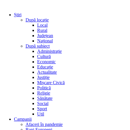
Știri
După locație
Local
Rural
Județean
Național
După subiect
Administrație
Cultură
Economic
Educație
Actualitate
Justiție
Mișcare Civică
Politică
Religie
Sănătate
Social
Sport
Util
Campanii
Afaceri în pandemie
Bani Europeni