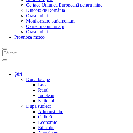
Ce face Uniunea Europeană pentru mine
Dincolo de România
Orașul uitat
Monitorizare parlamentari
Oamenii comunității
Orașul uitat
Prognoza meteo
Știri
După locație
Local
Rural
Județean
Național
După subiect
Administrație
Cultură
Economic
Educație
Actualitate