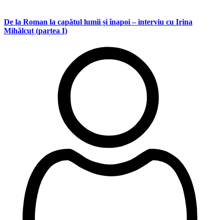
De la Roman la capătul lumii și înapoi – interviu cu Irina
Mihălcuț (partea I)