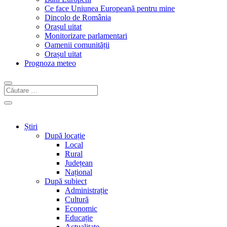
Ce face Uniunea Europeană pentru mine
Dincolo de România
Orașul uitat
Monitorizare parlamentari
Oamenii comunității
Orașul uitat
Prognoza meteo
Știri
După locație
Local
Rural
Județean
Național
După subiect
Administrație
Cultură
Economic
Educație
Actualitate