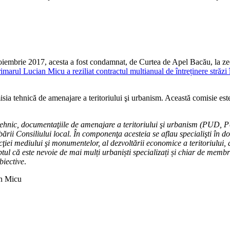
iembrie 2017, acesta a fost condamnat, de Curtea de Apel Bacău, la zece
rimarul Lucian Micu a reziliat contractul multianual de întreținere stră
a tehnică de amenajare a teritoriului şi urbanism. Această comisie este 
 tehnic, documentaţiile de amenajare a teritoriului şi urbanism (PUD, 
ării Consiliului local. În componenţa acesteia se aflau specialişti în do
ei mediului şi monumentelor, al dezvoltării economice a teritoriului, a
tul că este nevoie de mai mulți urbaniști specializați și chiar de membrii
biective
.
an Micu