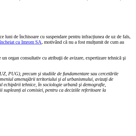
 luni de închisoare cu suspendare pentru infracțiunea de uz de fals,
zi încheiat cu Imrom SA
, motivând că nu a fost mulțumit de cum au
un organ consultativ cu atribuţii de avizare, expertizare tehnică şi
PUZ, PUG), precum şi studiile de fundamentare sau cercetările
meniul amenajării teritoriului şi al urbanismului, avizaţi de
l echipării tehnice, în sociologie urbană şi demografie,
 supleanți ai comisiei, pentru ca deciziile referitoare la