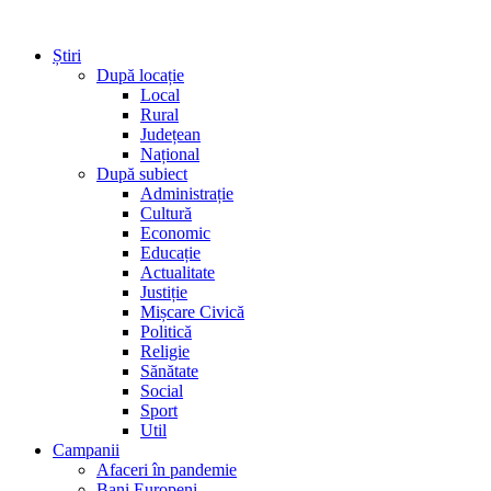
Știri
După locație
Local
Rural
Județean
Național
După subiect
Administrație
Cultură
Economic
Educație
Actualitate
Justiție
Mișcare Civică
Politică
Religie
Sănătate
Social
Sport
Util
Campanii
Afaceri în pandemie
Bani Europeni