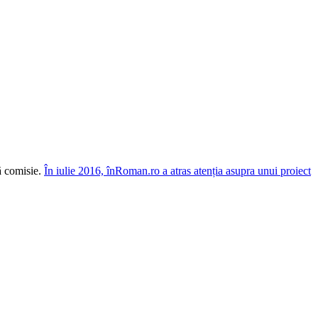
tă comisie.
În iulie 2016, înRoman.ro a atras atenția asupra unui proiect