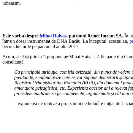
urbanism.
Este vorba despre
Mihai Haivas
, patronul firmei Imrom SA.
În no
într-un dosar instrumentat de DNA Bacău. La începutul acestui an,
p
decurs lucrările pe parcursul anului 2017.
Acum, același primar îl propune pe Mihai Haivas să fie parte din Comisi
consultanţă.
Ca principală atribuţie, comisia avizează, din punct de vedere
prealabile, emiţând avize care se vor supune deliberării şi aprob
Registrul Urbaniştilor din România (RUR), din domeniul protecţi
amenajare peisagistică, etc. Experiența acestor ani a relevat fap
proiectele analizate să fie competente, argumentate și cât mai o
– expunerea de motive a proiectului de hotărâre inițiat de Luci