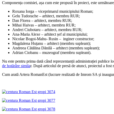
Componența comisiei, așa cum este propusă în proiect, este următoare
Roxana Iorga – viceprimarul municipiului Roman;
Gelu Tudorache – arhitect, membru RUR;
Dan Florea – arhitect, membru RUR;
Mihai Haivas – arhitect, membru RUR;
Andrei Ciubotaru – arhitect, membru RUR;
Ana-Maria Alexe – arhitect șef al municipiului;
Nicolae Bogoi-Mahu- Rusin – inginer constructor;
Magdalena Huțanu – arhitect (membru supleant);
Andreea Cătălina Dănilă – arhitect (membru supleant);
Adrian Ciobanu – muzeograf (membru supleant).
Nu este pentru prima dată când reprezentanții administrației publice lo
de hotărâre simila
r. După articolul de presă de atunci, proiectul a fost 
Cum arată Artera RomanEst (lucrare realizată de Imrom SA și inaugur