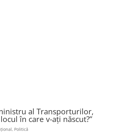
nistru al Transporturilor,
locul în care v-ați născut?”
țional
,
Politică