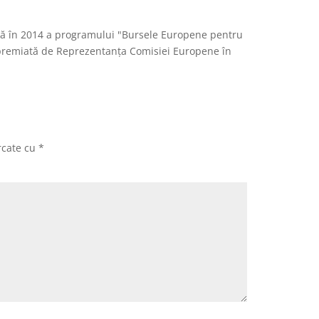
ieră în 2014 a programului "Bursele Europene pentru
ro, premiată de Reprezentanța Comisiei Europene în
rcate cu
*