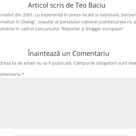
Articol scris de
Teo Baciu
urnalist din 2007, cu experiență în presa locală și națională, burs
urnaliști în Dialog", coautor al portalului național justitiecurata.
omânia în cadrul concursului "Reporter și blogger european".
Înaintează un Comentariu
dresa ta de email nu va fi publicată.
Câmpurile obligatorii sunt ma
omentariu
*