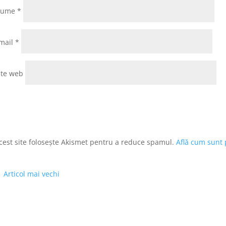
Nume
*
mail
*
ite web
cest site folosește Akismet pentru a reduce spamul.
Află cum sunt 
←
Articol mai vechi