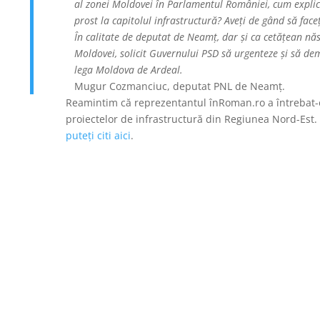
al zonei Moldovei în Parlamentul României, cum explica
prost la capitolul infrastructură? Aveți de gând să faceț
În calitate de deputat de Neamț, dar și ca cetățean năs
Moldovei, solicit Guvernului PSD să urgenteze și să de
lega Moldova de Ardeal.
Mugur Cozmanciuc, deputat PNL de Neamț.
Reamintim că reprezentantul înRoman.ro a întrebat-o
proiectelor de infrastructură din Regiunea Nord-Est.
puteți citi aici
.