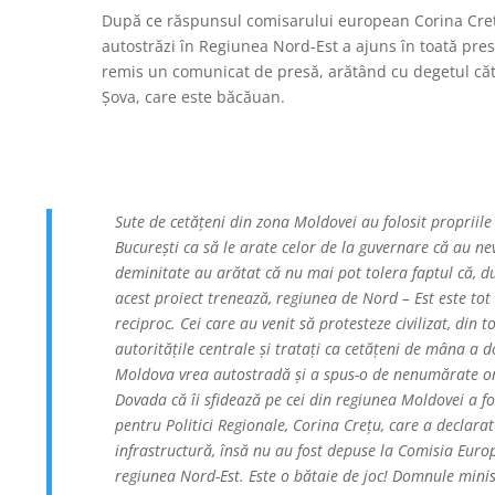
După ce răspunsul comisarului european Corina Crețu 
autostrăzi în Regiunea Nord-Est a ajuns în toată pr
remis un comunicat de presă, arătând cu degetul cătr
Șova, care este băcăuan.
Sute de cetățeni din zona Moldovei au folosit propriile
București ca să le arate celor de la guvernare că au n
deminitate au arătat că nu mai pot tolera faptul că, 
acest proiect trenează, regiunea de Nord – Est este tot
reciproc. Cei care au venit să protesteze civilizat, din t
autoritățile centrale și tratați ca cetățeni de mâna a d
Moldova vrea autostradă și a spus-o de nenumărate ori
Dovada că îi sfidează pe cei din regiunea Moldovei a f
pentru Politici Regionale, Corina Crețu, care a declara
infrastructură, însă nu au fost depuse la Comisia Eur
regiunea Nord-Est. Este o bătaie de joc! Domnule minis