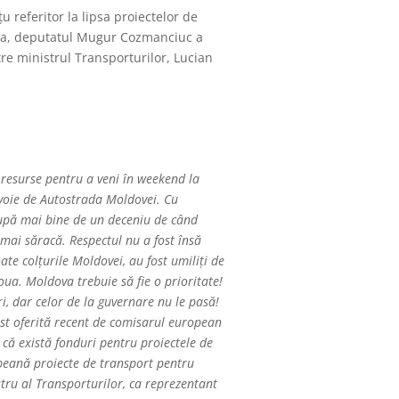
referitor la lipsa proiectelor de
esa, deputatul Mugur Cozmanciuc a
e ministrul Transporturilor, Lucian
 resurse pentru a veni în weekend la
evoie de Autostrada Moldovei. Cu
după mai bine de un deceniu de când
 mai săracă. Respectul nu a fost însă
oate colțurile Moldovei, au fost umiliți de
oua. Moldova trebuie să fie o prioritate!
, dar celor de la guvernare nu le pasă!
ost oferită recent de comisarul european
t că există fonduri pentru proiectele de
opeană proiecte de transport pentru
tru al Transporturilor, ca reprezentant