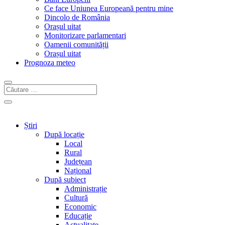
Ce face Uniunea Europeană pentru mine
Dincolo de România
Orașul uitat
Monitorizare parlamentari
Oamenii comunității
Orașul uitat
Prognoza meteo
Știri
După locație
Local
Rural
Județean
Național
După subiect
Administrație
Cultură
Economic
Educație
Actualitate