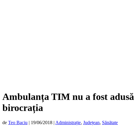
Ambulanța TIM nu a fost adusă l
birocrația
de
Teo Baciu
|
19/06/2018
|
Administrație
,
Județean
,
Sănătate