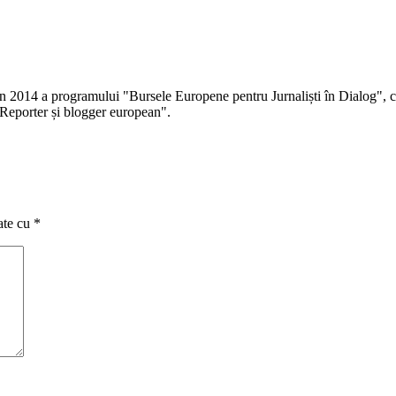
 în 2014 a programului "Bursele Europene pentru Jurnaliști în Dialog", co
Reporter și blogger european".
ate cu
*