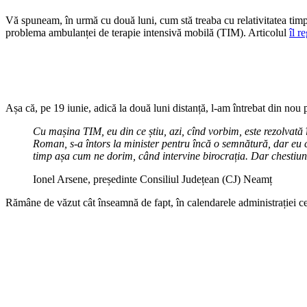
Vă spuneam, în urmă cu două luni, cum stă treaba cu relativitatea timpu
problema ambulanței de terapie intensivă mobilă (TIM). Articolul
îl r
Așa că, pe 19 iunie, adică la două luni distanță, l-am întrebat din nou p
Cu mașina TIM, eu din ce știu, azi, cînd vorbim, este rezolvată
Roman, s-a întors la minister pentru încă o semnătură, dar eu cr
timp așa cum ne dorim, când intervine birocrația. Dar chestiune
Ionel Arsene, președinte Consiliul Județean (CJ) Neamț
Rămâne de văzut cât înseamnă de fapt, în calendarele administrației ce