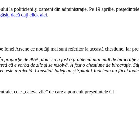
lui la politicieni și oameni din administrație. Pe 19 aprilie, președint
egăsiți dacă dați click aici
.
e Ionel Arsene ce noutăți mai sunt referitor la această chestiune. Iar preș
 în proporție de 99%, doar că a fost o problemă mai mult de birocrație ș
ed că e vorba de zile și se rezolvă. A fost o chestiune de birocrație. Șt
a este rezolvată. Consiliul Județean și Spitalul Județean au făcut toat
ntrale, cele „câteva zile” de care a pomenit președintele CJ.