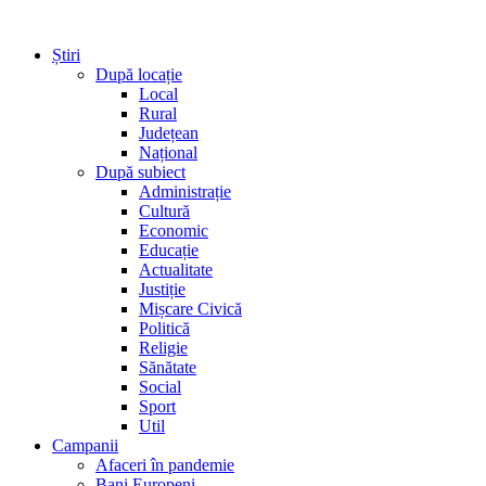
Știri
După locație
Local
Rural
Județean
Național
După subiect
Administrație
Cultură
Economic
Educație
Actualitate
Justiție
Mișcare Civică
Politică
Religie
Sănătate
Social
Sport
Util
Campanii
Afaceri în pandemie
Bani Europeni