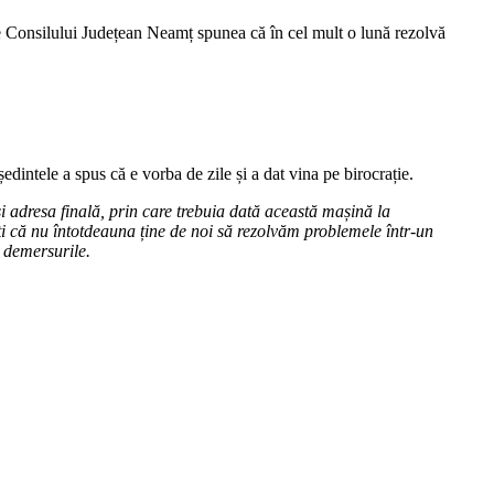
ele Consilului Județean Neamț spunea că în cel mult o lună rezolvă
edintele a spus că e vorba de zile și a dat vina pe birocrație.
i adresa finală, prin care trebuia dată această mașină la
iți că nu întotdeauna ține de noi să rezolvăm problemele într-un
e demersurile.