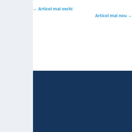
←
Articol mai vechi
Articol mai nou
→