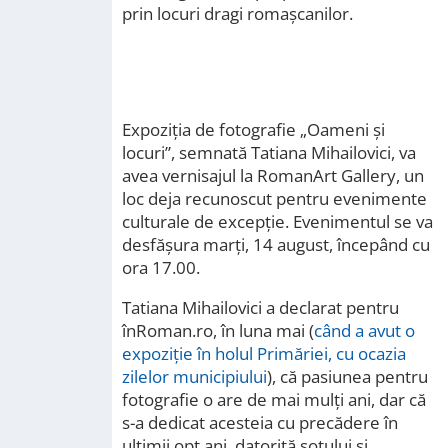
prin locuri dragi romașcanilor.
Expoziția de fotografie „Oameni și
locuri”, semnată Tatiana Mihailovici, va
avea vernisajul la RomanArt Gallery, un
loc deja recunoscut pentru evenimente
culturale de excepție. Evenimentul se va
desfășura marți, 14 august, începând cu
ora 17.00.
Tatiana Mihailovici a declarat pentru
înRoman.ro, în luna mai (
când a avut o
expoziție în holul Primăriei, cu ocazia
zilelor municipiului
), că pasiunea pentru
fotografie o are de mai mulți ani, dar că
s-a dedicat acesteia cu precădere în
ultimii opt ani, datorită soțului și