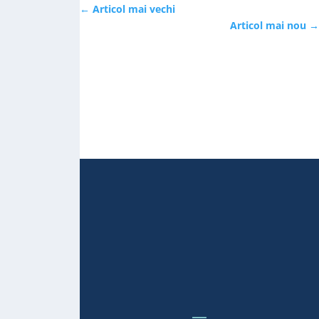
←
Articol mai vechi
Articol mai nou
→