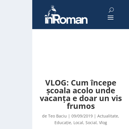
VLOG: Cum începe
școala acolo unde
vacanța e doar un vis
frumos
de
Teo Baciu
|
09/09/2019
|
Actualitate
,
Educație
,
Local
,
Social
,
Vlog