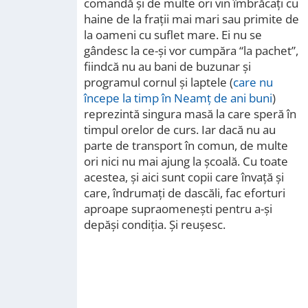
comandă și de multe ori vin îmbrăcați cu
haine de la frații mai mari sau primite de
la oameni cu suflet mare. Ei nu se
gândesc la ce-și vor cumpăra “la pachet”,
fiindcă nu au bani de buzunar și
programul cornul și laptele (
care nu
începe la timp în Neamț de ani buni
)
reprezintă singura masă la care speră în
timpul orelor de curs. Iar dacă nu au
parte de transport în comun, de multe
ori nici nu mai ajung la școală. Cu toate
acestea, și aici sunt copii care învață și
care, îndrumați de dascăli, fac eforturi
aproape supraomenești pentru a-și
depăși condiția. Și reușesc.