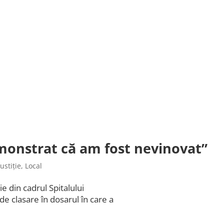
emonstrat că am fost nevinovat”
Justiție
,
Local
e din cadrul Spitalului
e clasare în dosarul în care a