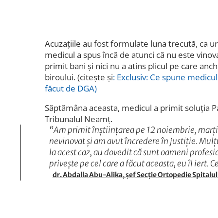
Acuzațiile au fost formulate luna trecută, ca u
medicul a spus încă de atunci că nu este vinova
primit bani și nici nu a atins plicul pe care anche
biroului. (citește și
: Exclusiv: Ce spune medicul
făcut de DGA)
Săptămâna aceasta, medicul a primit soluția P
Tribunalul Neamț.
“Am primit înștiințarea pe 12 noiembrie, marț
nevinovat și am avut încredere în justiție. Mul
la acest caz, au dovedit că sunt oameni profesion
privește pe cel care a făcut aceasta, eu îl iert. Ce
dr. Abdalla Abu-Alika, șef Secție Ortopedie Spital