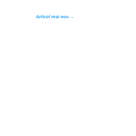
Articol mai nou
→
confidențialitate
Termeni și condiții
Contact
Cine suntem