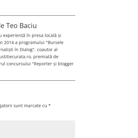
 de
Teo Baciu
u experiență în presa locală și
 în 2014 a programului "Bursele
aliști în Dialog", coautor al
justitiecurata.ro, premiată de
ul concursului "Reporter și blogger
gatorii sunt marcate cu
*