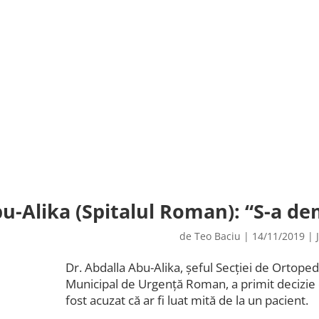
bu-Alika (Spitalul Roman): “S-a d
de
Teo Baciu
|
14/11/2019
|
Dr. Abdalla Abu-Alika, șeful Secției de Ortopedi
Municipal de Urgență Roman, a primit decizie d
fost acuzat că ar fi luat mită de la un pacient.