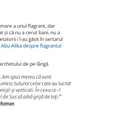
rmare a unui flagrant, dar
t și că nu a cerut bani, nu a
tatorii i l-au găsit în sertarul
 Abu-Alika despre flagrantul
archetului de pe lângă
i. Am spus mereu că sunt
țumesc tuturor celor care au lucrat
iști și verticali. În ceea ce-l
l de Sus să aibă grijă de toți.”
ul Roman