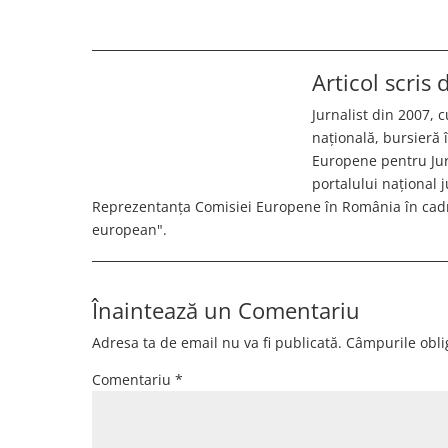
Articol scris
Jurnalist din 2007, c
națională, bursieră
Europene pentru Jurn
portalului național 
Reprezentanța Comisiei Europene în România în cadr
european".
Înaintează un Comentariu
Adresa ta de email nu va fi publicată.
Câmpurile obli
Comentariu
*