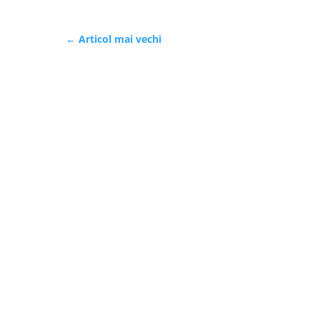
←
Articol mai vechi
Politica de cookies
Politica de 