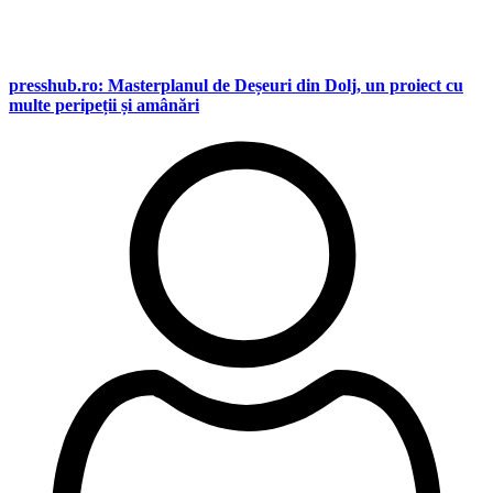
presshub.ro: Masterplanul de Deșeuri din Dolj, un proiect cu
multe peripeții și amânări