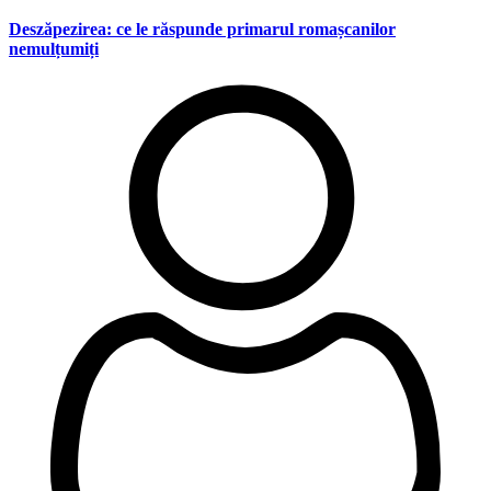
Deszăpezirea: ce le răspunde primarul romașcanilor
nemulțumiți