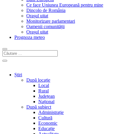
Ce face Uniunea Europeană pentru mine
Dincolo de România
Orașul uitat
Monitorizare parlamentari
Oamenii comunității
Orașul uitat
Prognoza meteo
Știri
După locație
Local
Rural
Județean
Național
După subiect
Administrație
Cultură
Economic
Educație
Actualitate