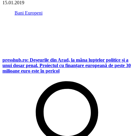
15.01.2019
Bani Europeni
presshub.ro: Deșeurile din Arad, la mâna luptelor politice și a
unui dosar penal. Proiectul cu finanțare europeană de peste 30
milioane euro este în pericol