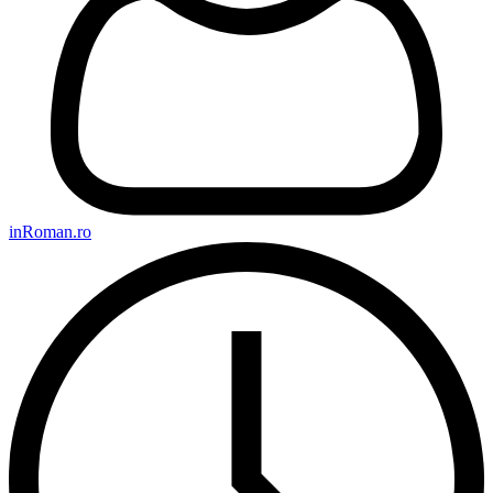
inRoman.ro