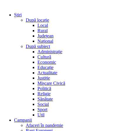
Știri
După locație
Local
Rural
Județean
Național
După subiect
Administrație
Cultură
Economic
Educație
Actualitate
Justiție
Mișcare Civică
Politică
Religie
Sănătate
Social
Sport
Util
Campanii
Afaceri în pandemie
Bani Europeni