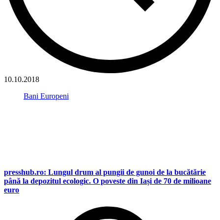
10.10.2018
Bani Europeni
presshub.ro: Lungul drum al pungii de gunoi de la bucătărie
până la depozitul ecologic. O poveste din Iași de 70 de milioane
euro