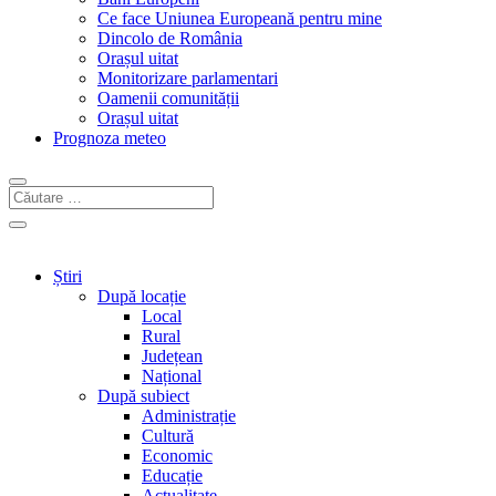
Ce face Uniunea Europeană pentru mine
Dincolo de România
Orașul uitat
Monitorizare parlamentari
Oamenii comunității
Orașul uitat
Prognoza meteo
Știri
După locație
Local
Rural
Județean
Național
După subiect
Administrație
Cultură
Economic
Educație
Actualitate