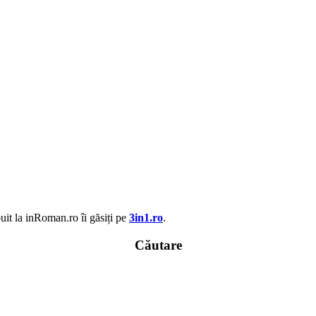
uit la inRoman.ro îi găsiți pe
3in1.ro
.
Căutare