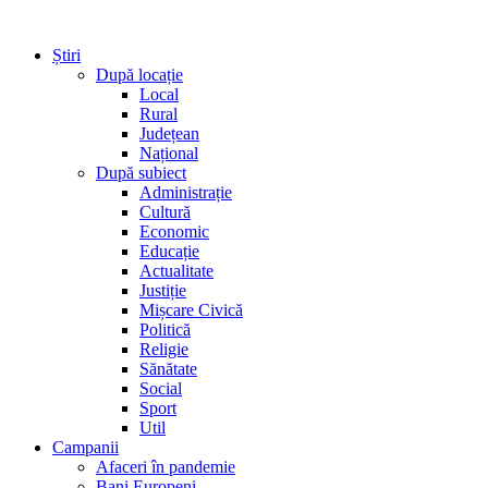
Știri
După locație
Local
Rural
Județean
Național
După subiect
Administrație
Cultură
Economic
Educație
Actualitate
Justiție
Mișcare Civică
Politică
Religie
Sănătate
Social
Sport
Util
Campanii
Afaceri în pandemie
Bani Europeni