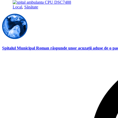
Local
,
Sănătate
Spitalul Municipal Roman răspunde unor acuzații aduse de o pa