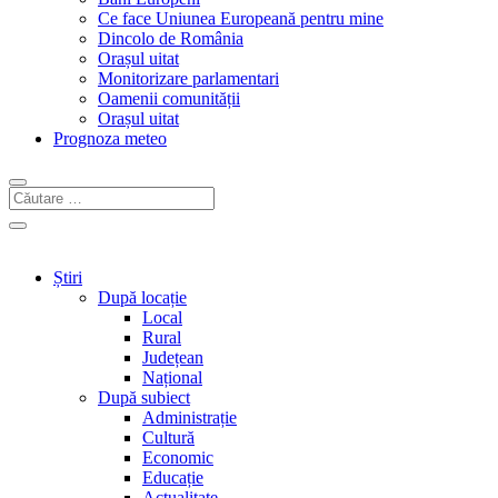
Ce face Uniunea Europeană pentru mine
Dincolo de România
Orașul uitat
Monitorizare parlamentari
Oamenii comunității
Orașul uitat
Prognoza meteo
Știri
După locație
Local
Rural
Județean
Național
După subiect
Administrație
Cultură
Economic
Educație
Actualitate