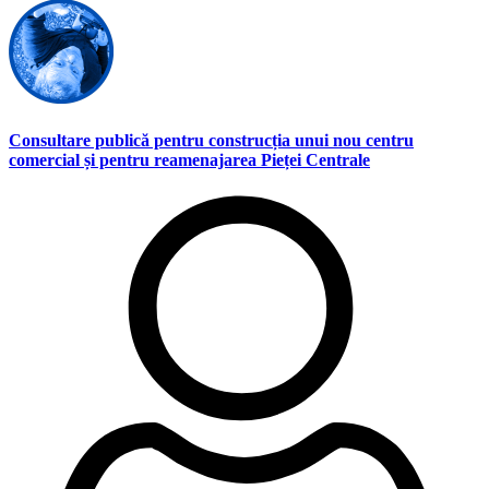
Consultare publică pentru construcția unui nou centru
comercial și pentru reamenajarea Pieței Centrale