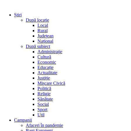
Știri
După locație
Local
Rural
Județean
Național
După subiect
Administrație
Cultură
Economic
Educație
Actualitate
Justiție
Mișcare Civică
Politică
Religie
Sănătate
Social
Sport
Util
Campanii
Afaceri în pandemie
Bani Europeni