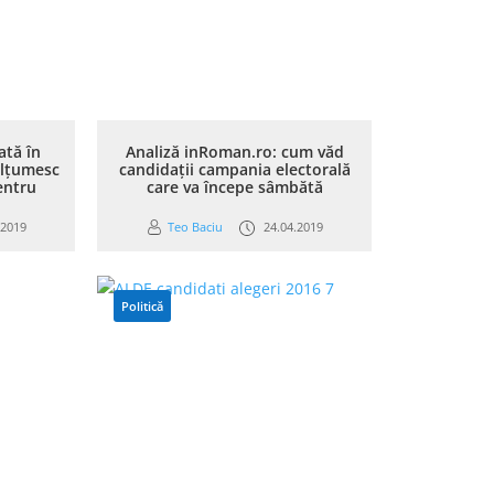
ată în
Analiză inRoman.ro: cum văd
ulțumesc
candidații campania electorală
entru
care va începe sâmbătă
.2019
Teo Baciu
24.04.2019
Politică