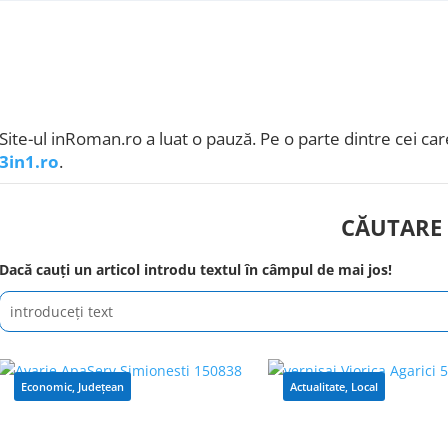
Site-ul inRoman.ro a luat o pauză. Pe o parte dintre cei care
3in1.ro
.
CĂUTARE
Dacă cauți un articol introdu textul în câmpul de mai jos!
Economic
,
Județean
Actualitate
,
Local