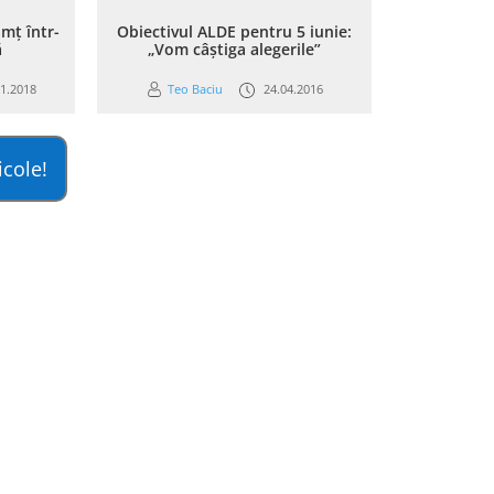
mț într-
Obiectivul ALDE pentru 5 iunie:
ă
„Vom câștiga alegerile”
1.2018
Teo Baciu
24.04.2016
icole!
confidențialitate
Termeni și condiții
Contact