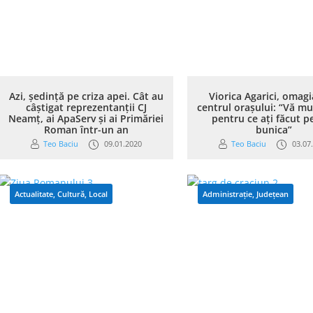
Azi, ședință pe criza apei. Cât au
Viorica Agarici, omagi
câștigat reprezentanții CJ
centrul orașului: “Vă m
Neamț, ai ApaServ și ai Primăriei
pentru ce ați făcut p
Roman într-un an
bunica”
Teo Baciu
09.01.2020
Teo Baciu
03.07
Actualitate
,
Cultură
,
Local
Administrație
,
Județean