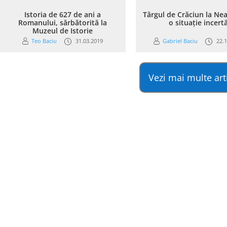
Istoria de 627 de ani a
Târgul de Crăciun la Nea
Romanului, sărbătorită la
o situație incert
Muzeul de Istorie
Teo Baciu
31.03.2019
Gabriel Baciu
22.1
Vezi mai multe art
Politica de cookies
Politica de 