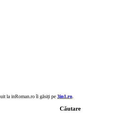
uit la inRoman.ro îi găsiți pe
3in1.ro
.
Căutare