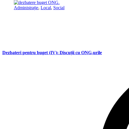
Administrație
,
Local
,
Social
Dezbateri pentru buget (IV): Discuții cu ONG-urile