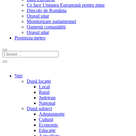
Ce face Uniunea Europeană pentru mine
Dincolo de România
Orașul uitat
Monitorizare parlamentari
Oamenii comunității
Orașul uitat
Prognoza meteo
Știri
După locație
Local
Rural
Județean
Național
După subiect
Administrație
Cultură
Economic
Educație
Actualitate