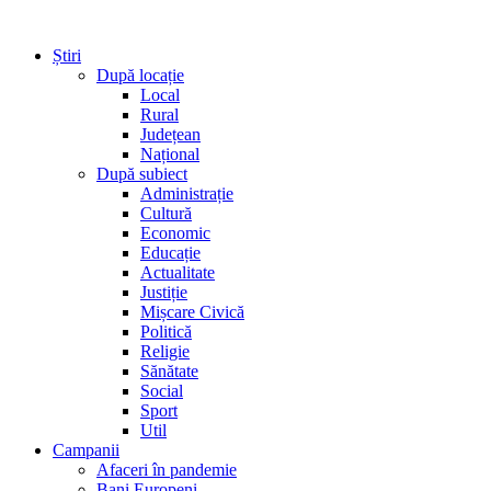
Știri
După locație
Local
Rural
Județean
Național
După subiect
Administrație
Cultură
Economic
Educație
Actualitate
Justiție
Mișcare Civică
Politică
Religie
Sănătate
Social
Sport
Util
Campanii
Afaceri în pandemie
Bani Europeni