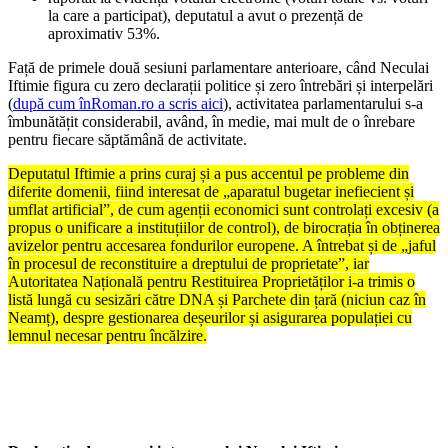
la care a participat), deputatul a avut o prezență de
aproximativ 53%.
Față de primele două sesiuni parlamentare anterioare, când Neculai
Iftimie figura cu zero declarații politice și zero întrebări și interpelări
(
după cum înRoman.ro a scris aici
), activitatea parlamentarului s-a
îmbunătățit considerabil, având, în medie, mai mult de o înrebare
pentru fiecare săptămână de activitate.
Deputatul Iftimie a prins curaj și a pus accentul pe probleme din
diferite domenii, fiind interesat de „aparatul bugetar inefiecient și
umflat artificial”, de cum agenții economici sunt controlați excesiv (a
propus o unificare a instituțiilor de control), de birocrația în obținerea
avizelor pentru accesarea fondurilor europene. A întrebat și de „jaful
în procesul de reconstituire a dreptului de proprietate”, iar
Autoritatea Națională pentru Restituirea Proprietăților i-a trimis o
listă lungă cu sesizări către DNA și Parchete din țară (niciun caz în
Neamț), despre gestionarea deșeurilor și asigurarea populației cu
lemnul necesar pentru încălzire.