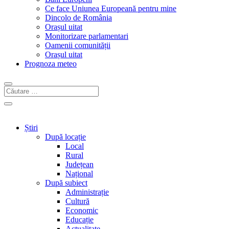
Ce face Uniunea Europeană pentru mine
Dincolo de România
Orașul uitat
Monitorizare parlamentari
Oamenii comunității
Orașul uitat
Prognoza meteo
Știri
După locație
Local
Rural
Județean
Național
După subiect
Administrație
Cultură
Economic
Educație
Actualitate