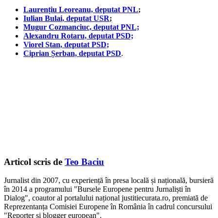
Laurențiu Leoreanu, deputat PNL
;
Iulian Bulai, deputat USR
;
Mugur Cozmanciuc, deputat PNL;
Alexandru Rotaru, deputat PSD;
Viorel Stan, deputat PSD;
Ciprian Șerban, deputat PSD
.
Articol scris de
Teo Baciu
Jurnalist din 2007, cu experiență în presa locală și națională, bursieră
în 2014 a programului "Bursele Europene pentru Jurnaliști în
Dialog", coautor al portalului național justitiecurata.ro, premiată de
Reprezentanța Comisiei Europene în România în cadrul concursului
"Reporter și blogger european".