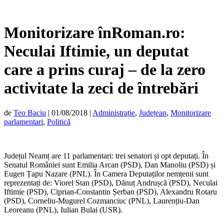
Monitorizare înRoman.ro:
Neculai Iftimie, un deputat
care a prins curaj – de la zero
activitate la zeci de întrebări
de
Teo Baciu
|
01/08/2018
|
Administrație
,
Județean
,
Monitorizare
parlamentari
,
Politică
Județul Neamț are 11 parlamentari: trei senatori și opt deputați. În
Senatul României sunt Emilia Arcan (PSD), Dan Manoliu (PSD) și
Eugen Țapu Nazare (PNL). În Camera Deputaților nemțenii sunt
reprezentați de: Viorel Stan (PSD), Dănuț Andrușcă (PSD), Neculai
Iftimie (PSD), Ciprian-Constantin Șerban (PSD), Alexandru Rotaru
(PSD), Corneliu-Mugurel Cozmanciuc (PNL), Laurențiu-Dan
Leoreanu (PNL), Iulian Bulai (USR).