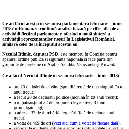
Ce au făcut aceștia în sesiunea parlamentară februarie – iunie
2018? înRoman.ro continuă analiza bazată pe cifre oficiale a
activității fiecărui parlamentar, oferind o nouă sinteză a
activității reprezentanților noștri în Legislativul României,
similară celei de la începutul acestui an.
Neculai Iftimie, deputat PSD,
este membru în Comisia pentru
apărare, ordine publică și siguranță națională și face parte din
grupurile de prietenie cu Arabia Saudită, Venezuela și Kuwait.
Ce a făcut Neculai Iftimie în sesiunea februarie – iunie 2018:
are 20 de luări de cuvânt (spre diferență de una singură, în tot
anul trecut);
a făcut 20 de declarații politice (niciuna în tot anul trecut);
a inițiat/susținut 22 de propuneri legislative, 8 fiind
promulgate legi;
a adresat 33 de întrebări/interpelări (față de niciuna anul
trecut)
a votat de 469 de ori (
vezi aici cum a votat de fiecare dată
);
raportat la evidența votului electronic (voturi totale vs. voturi