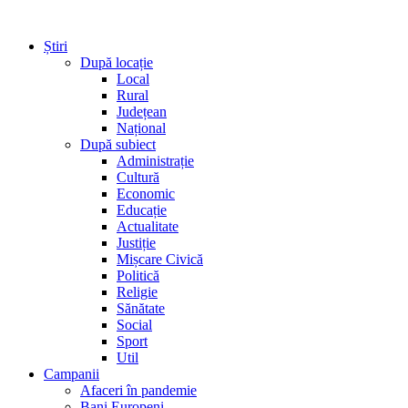
Știri
După locație
Local
Rural
Județean
Național
După subiect
Administrație
Cultură
Economic
Educație
Actualitate
Justiție
Mișcare Civică
Politică
Religie
Sănătate
Social
Sport
Util
Campanii
Afaceri în pandemie
Bani Europeni