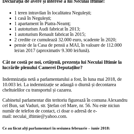
Declarația de avere și interese a lui Neculai Iftimie:
1 teren intravilan în localitatea Negulești;
1 casă în Negulești;
1 apartament în Piatra-Neamț;
1 autoturism Audi fabricat în 2013;
1 autoturism Renault fabricat în 2015;
2 credite ce cumulează 32.000 euro, scadente în 2020;
pensie de la Casa de pensii a MAI, în valoare de 112.000
lei/an 2017 (aproximativ 9.300 lei/lună).
Cât ne costă pe noi, cetățenii, prezența lui Neculai Iftimie la
lucrările plenului Camerei Deputaților?
Indemnizația netă a parlamentarului a fost, în luna mai 2018, de
10.003 lei. La indemnizație se adaugă o diurnă și decontarea
cheltuielilor cu transportul și cazarea.
Cabinetul parlamentar din teritoriu figurează în comuna Alexandru
cel Bun, sat Vaduri, str. Ştefan cel Mare, nr. 56. Nu este niciun
număr de telefon de contact, ci doar o adresă de e-
mail: neculai_iftimie@yahoo.com.
Ce au făcut alți parlamentari în sesiunea februarie – iunie 2018: