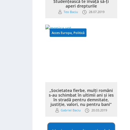
Studențească te învață să-ți
aperi drepturile
Teo Baciu
28.07.2019
Acces Europa
,
Politică
„Societatea fierbe, mulți români
s-au schimbat în ultimii ani și ies
în stradă pentru demnitate,
justiție, valori, nu pentru bani”
Gabriel Baciu
20.03.2019