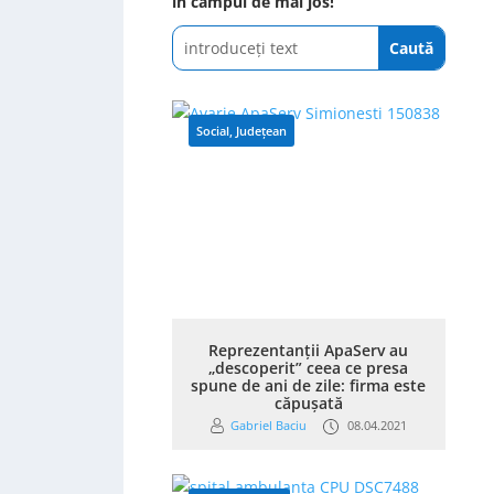
în câmpul de mai jos!
Social
,
Județean
Reprezentanții ApaServ au
„descoperit” ceea ce presa
spune de ani de zile: firma este
căpușată
Gabriel Baciu
08.04.2021