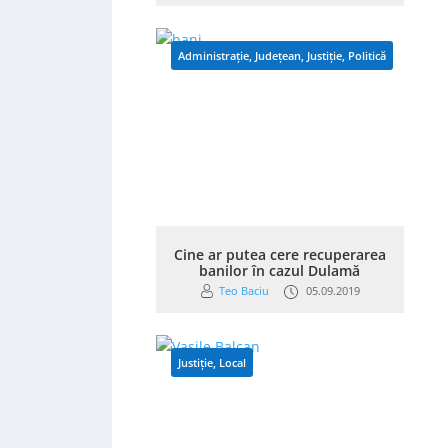
Administrație
,
Județean
,
Justiție
,
Politică
Cine ar putea cere recuperarea
banilor în cazul Dulamă
Teo Baciu
05.09.2019
Justiție
,
Local