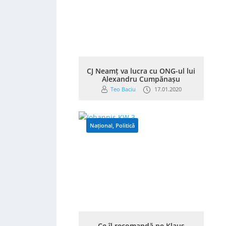
CJ Neamț va lucra cu ONG-ul lui
Alexandru Cumpănașu
Teo Baciu
17.01.2020
Național
,
Politică
Ce îl recomandă pe Klaus