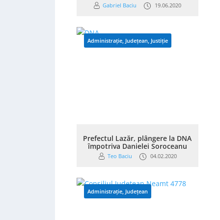
Gabriel Baciu
19.06.2020
Administrație
,
Județean
,
Justiție
Prefectul Lazăr, plângere la DNA
împotriva Danielei Soroceanu
Teo Baciu
04.02.2020
Administrație
,
Județean