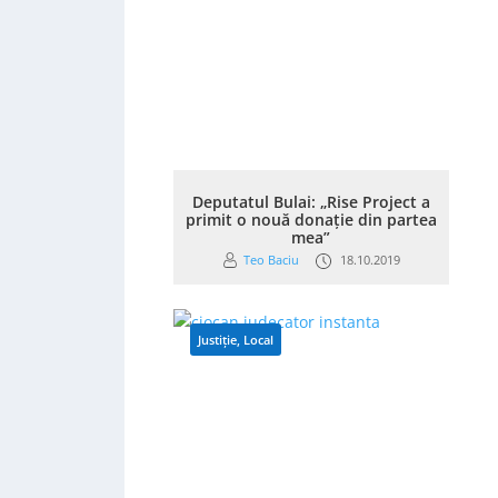
Deputatul Bulai: „Rise Project a
primit o nouă donație din partea
mea”
Teo Baciu
18.10.2019
Justiție
,
Local