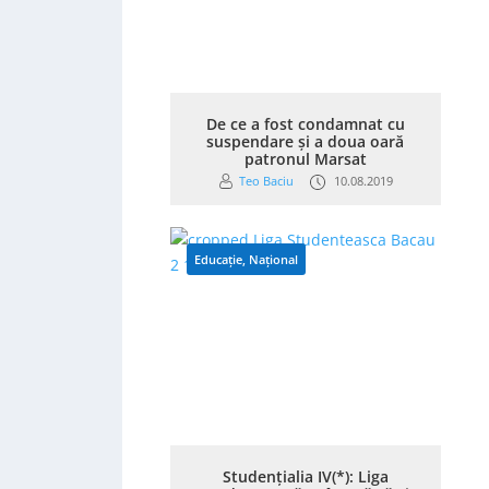
De ce a fost condamnat cu
suspendare și a doua oară
patronul Marsat
Teo Baciu
10.08.2019
Educație
,
Național
Studențialia IV(*): Liga