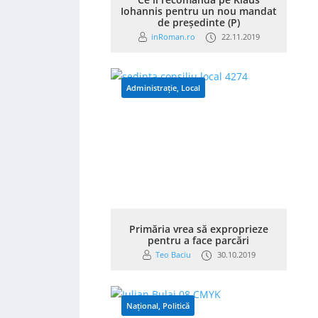
Iohannis pentru un nou mandat
de președinte (P)
inRoman.ro
22.11.2019
Administrație
,
Local
Primăria vrea să exproprieze
pentru a face parcări
Teo Baciu
30.10.2019
Național
,
Politică