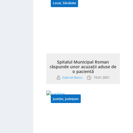
Local
,
Sănătate
Spitalul Municipal Roman
răspunde unor acuzații aduse de
o pacientă
Gabriel Baciu
19.01.2021
Justiție
,
Județean