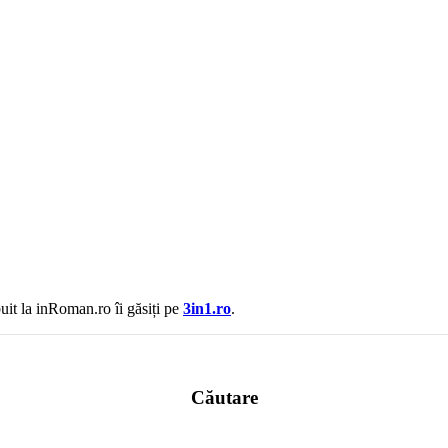
uit la inRoman.ro îi găsiți pe
3in1.ro
.
Căutare