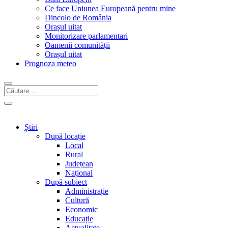
Ce face Uniunea Europeană pentru mine
Dincolo de România
Orașul uitat
Monitorizare parlamentari
Oamenii comunității
Orașul uitat
Prognoza meteo
Știri
După locație
Local
Rural
Județean
Național
După subiect
Administrație
Cultură
Economic
Educație
Actualitate