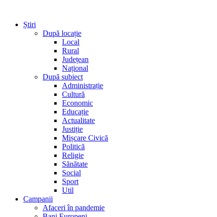
Știri
După locație
Local
Rural
Județean
Național
După subiect
Administrație
Cultură
Economic
Educație
Actualitate
Justiție
Mișcare Civică
Politică
Religie
Sănătate
Social
Sport
Util
Campanii
Afaceri în pandemie
Bani Europeni