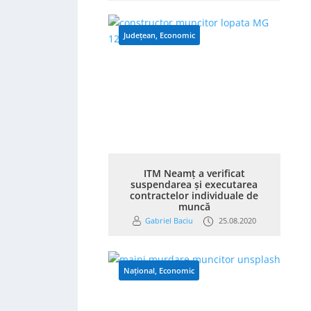
Județean
,
Economic
ITM Neamţ a verificat
suspendarea şi executarea
contractelor individuale de
muncă
Gabriel Baciu
25.08.2020
Național
,
Economic