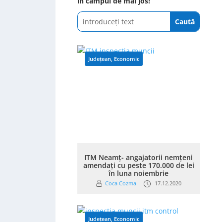
în câmpul de mai jos!
Județean
,
Economic
ITM Neamţ- angajatorii nemţeni
amendaţi cu peste 170.000 de lei
în luna noiembrie
Coca Cozma
17.12.2020
Județean
,
Economic