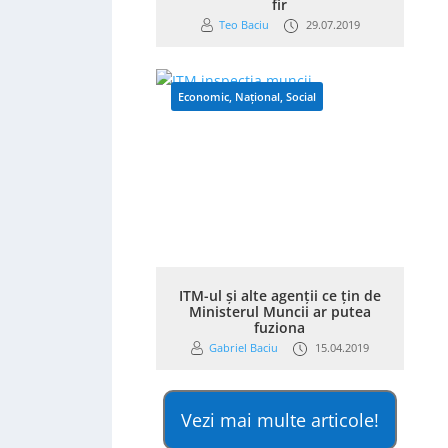
fir
Teo Baciu
29.07.2019
Economic
,
Național
,
Social
ITM-ul și alte agenții ce țin de
Ministerul Muncii ar putea
fuziona
Gabriel Baciu
15.04.2019
Vezi mai multe articole!