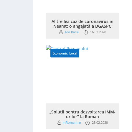
Al treilea caz de coronavirus în
Neamț: o angajată a DGASPC
Teo Baciu
16.03.2020
Economic
,
Local
„Soluții pentru dezvoltarea IMM-
urilor” la Roman
inRoman.ro
25.02.2020