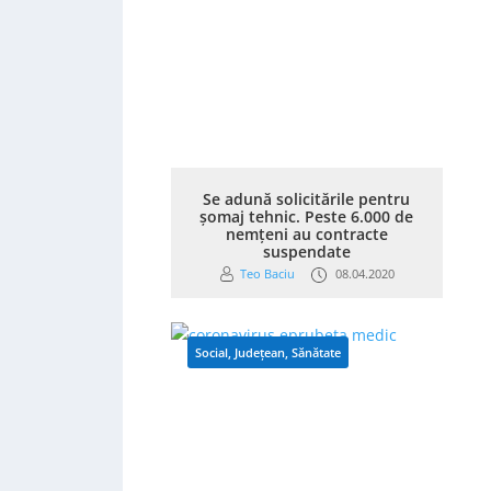
Se adună solicitările pentru
șomaj tehnic. Peste 6.000 de
nemțeni au contracte
suspendate
Teo Baciu
08.04.2020
Social
,
Județean
,
Sănătate