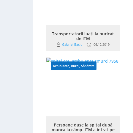
Transportatorii luați la puricat
de ITM
Gabriel Baciu
06.12.2019
Actualitate
,
Rural
,
Sănătate
Persoane duse la spital după
munca la câmp. ITM a intrat pe