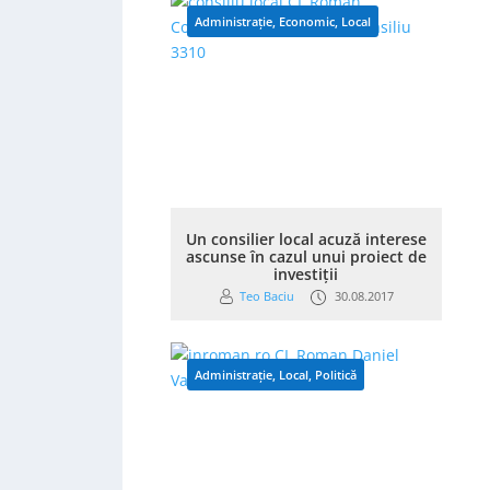
Administrație
,
Economic
,
Local
Un consilier local acuză interese
ascunse în cazul unui proiect de
investiții
Teo Baciu
30.08.2017
Administrație
,
Local
,
Politică