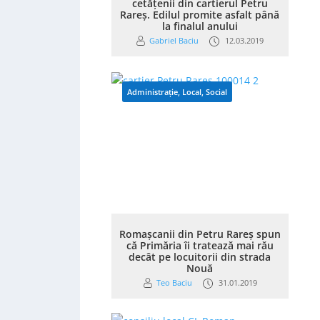
cetățenii din cartierul Petru
Rareș. Edilul promite asfalt până
la finalul anului
Gabriel Baciu
12.03.2019
Administrație
,
Local
,
Social
Romașcanii din Petru Rareș spun
că Primăria îi tratează mai rău
decât pe locuitorii din strada
Nouă
Teo Baciu
31.01.2019