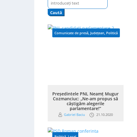
Caută
după:
Comunicate de presă
,
Județean
,
Politică
Președintele PNL Neamț Mugur
Cozmanciuc: „Ne-am propus să
câștigăm alegerile
parlamentare!”
Gabriel Baciu
21.10.2020
Politică
,
Local