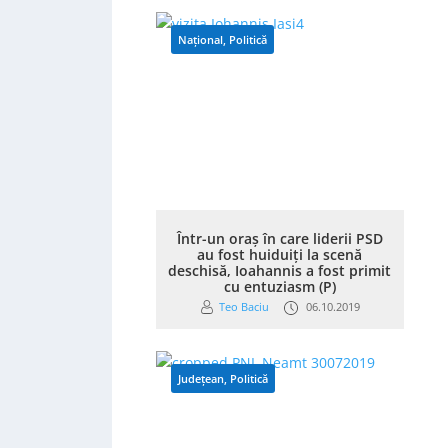
Național
,
Politică
Într-un oraș în care liderii PSD
au fost huiduiți la scenă
deschisă, Ioahannis a fost primit
cu entuziasm (P)
Teo Baciu
06.10.2019
Județean
,
Politică