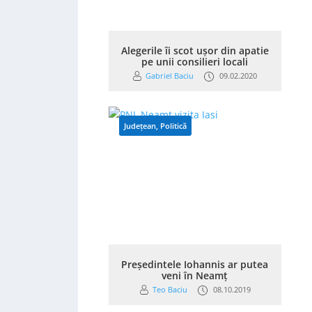
Alegerile îi scot ușor din apatie
pe unii consilieri locali
Gabriel Baciu
09.02.2020
Județean
,
Politică
Președintele Iohannis ar putea
veni în Neamț
Teo Baciu
08.10.2019