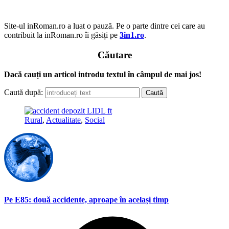
Site-ul inRoman.ro a luat o pauză. Pe o parte dintre cei care au
contribuit la inRoman.ro îi găsiți pe
3in1.ro
.
Căutare
Dacă cauți un articol introdu textul în câmpul de mai jos!
Caută după:
Rural
,
Actualitate
,
Social
Pe E85: două accidente, aproape în același timp