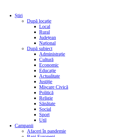
Știri
După locație
Local
Rural
Județean
Național
După subiect
Administrație
Cultură
Economic
Educație
Actualitate
Justiție
Mișcare Civică
Politică
Religie
Sănătate
Social
Sport
Util
Campanii
Afaceri în pandemie
Bani Europeni