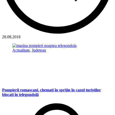
28.08.2018
Actualitate
,
Județean
Pompierii romașcani, chemați în sprijin în cazul turiștilor
blocați în telegondolă