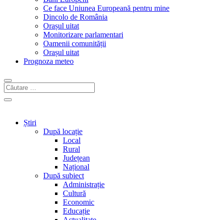
Ce face Uniunea Europeană pentru mine
Dincolo de România
Orașul uitat
Monitorizare parlamentari
Oamenii comunității
Orașul uitat
Prognoza meteo
Știri
După locație
Local
Rural
Județean
Național
După subiect
Administrație
Cultură
Economic
Educație
Actualitate