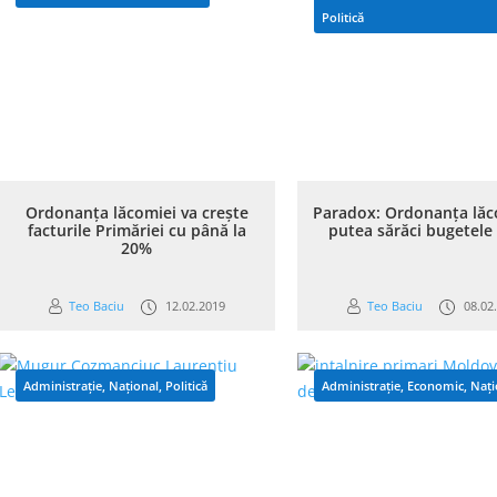
Politică
Ordonanța lăcomiei va crește
Paradox: Ordonanța lăc
facturile Primăriei cu până la
putea sărăci bugetele 
20%
Teo Baciu
12.02.2019
Teo Baciu
08.02
Administrație
,
Național
,
Politică
Administrație
,
Economic
,
Nați