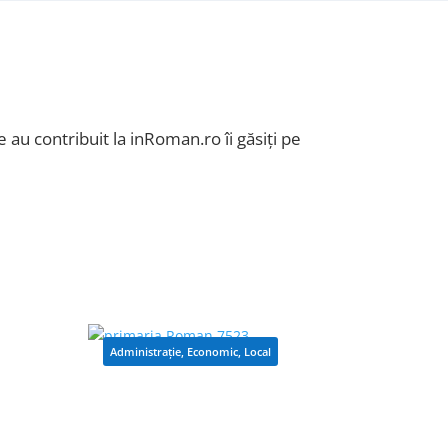
 au contribuit la inRoman.ro îi găsiți pe
Administrație
,
Economic
,
Local