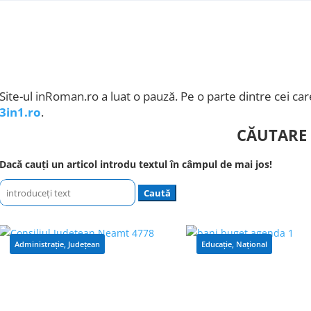
Site-ul inRoman.ro a luat o pauză. Pe o parte dintre cei care
3in1.ro
.
CĂUTARE
Dacă cauți un articol introdu textul în câmpul de mai jos!
Caută
după:
Administrație
,
Județean
Educație
,
Național