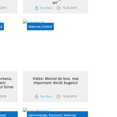
an”
.2019
Teo Baciu
10.03.2019
că
Național
,
Politică
oreanu,
Video: Meciul de box, mai
ate:
important decât bugetul
ul Stroe
.2019
Teo Baciu
14.02.2019
onal
,
Administrație
,
Economic
,
Național
,