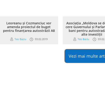
Leoreanu și Cozmanciuc vor
Asociația „Moldova se d
amenda proiectul de buget
cere Guvernului și Parla
pentru finanțarea autostrăzii A8
bani pentru autostrad
alte investiții
Teo Baciu
03.02.2019
Teo Baciu
03.02
Vezi mai multe art