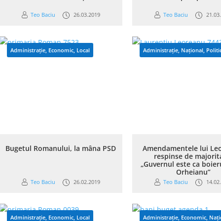
Teo Baciu
26.03.2019
Teo Baciu
21.03
Administrație
,
Economic
,
Local
Administrație
,
Național
,
Politi
Bugetul Romanului, la mâna PSD
Amendamentele lui Le
respinse de majorit
„Guvernul este ca boier
Orheianu”
Teo Baciu
26.02.2019
Teo Baciu
14.02
Administrație
,
Economic
,
Local
Administrație
,
Economic
,
Nați