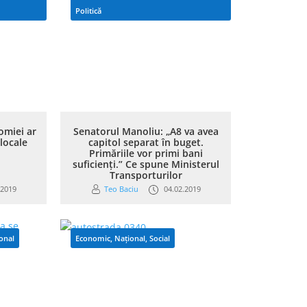
Politică
omiei ar
Senatorul Manoliu: „A8 va avea
locale
capitol separat în buget.
Primăriile vor primi bani
suficienți.” Ce spune Ministerul
Transporturilor
.2019
Teo Baciu
04.02.2019
onal
Economic
,
Național
,
Social