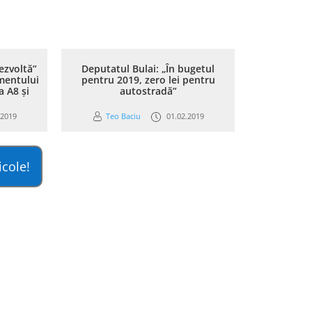
ezvoltă”
Deputatul Bulai: „În bugetul
mentului
pentru 2019, zero lei pentru
a A8 și
autostradă”
.2019
Teo Baciu
01.02.2019
icole!