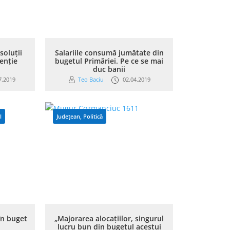
 soluții
Salariile consumă jumătate din
enție
bugetul Primăriei. Pe ce se mai
duc banii
7.2019
Teo Baciu
02.04.2019
l
Județean
,
Politică
în buget
„Majorarea alocațiilor, singurul
lucru bun din bugetul acestui